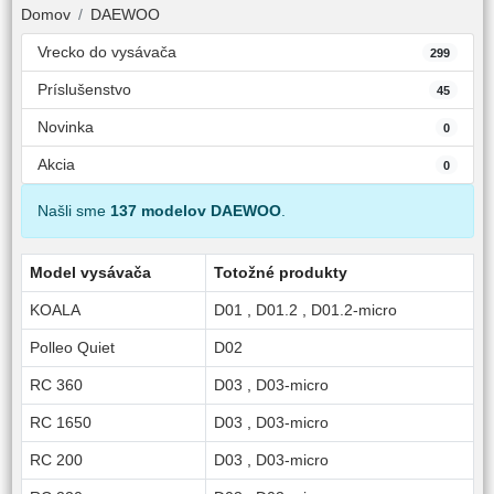
Domov
DAEWOO
Vrecko do vysávača
299
Príslušenstvo
45
Novinka
0
Akcia
0
Našli sme
137 modelov DAEWOO
.
Model vysávača
Totožné produkty
KOALA
D01
,
D01.2
,
D01.2-micro
Polleo Quiet
D02
RC 360
D03
,
D03-micro
RC 1650
D03
,
D03-micro
RC 200
D03
,
D03-micro