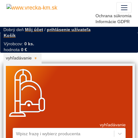
Ochrana súkromia
Informácie GDPR
Dobrý deň
Môj účet
/
prihlásenie užívateľa
Košík
Výrobcov:
0 ks.
hodnota
0 €
vyhľadávanie
vyhľadávanie
Wpisz frazę i wybierz producenta