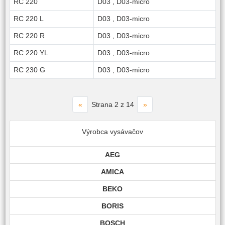
RC 220
D03
,
D03-micro
RC 220 L
D03
,
D03-micro
RC 220 R
D03
,
D03-micro
RC 220 YL
D03
,
D03-micro
RC 230 G
D03
,
D03-micro
«
»
Strana 2 z 14
Výrobca vysávačov
AEG
AMICA
BEKO
BORIS
BOSCH