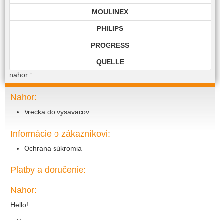
MOULINEX
PHILIPS
PROGRESS
QUELLE
nahor
↑
ROHNSON
ROWENTA
Nahor:
Vrecká do vysávačov
SAMSUNG
SIEMENS
Informácie o zákazníkovi:
TECHNIKA
Ochrana súkromia
TOP EDITION
Platby a doručenie:
TWIST
Nahor:
VIKING
Hello!
VOLTA