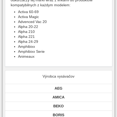
odkurzaczy tej marki wraz z linkami do produktów
kompatybilnych z każdym modelem:
Activa 60-69
Activa Magic
Advenced Vac 20
Alpha 20-22
Alpha 210
Alpha 221
Alpha 24-29
Amphibixx
Amphibixx Serie
Animeaux
Výrobca vysávačov
AEG
AMICA
BEKO
BORIS