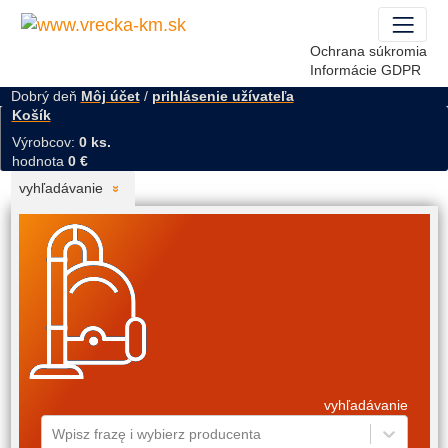
Ochrana súkromia
Informácie GDPR
Dobrý deň
Môj účet
/
prihlásenie užívateľa
Košík
Výrobcov:
0 ks.
hodnota
0 €
vyhľadávanie
vyhľadávanie
Wpisz frazę i wybierz producenta