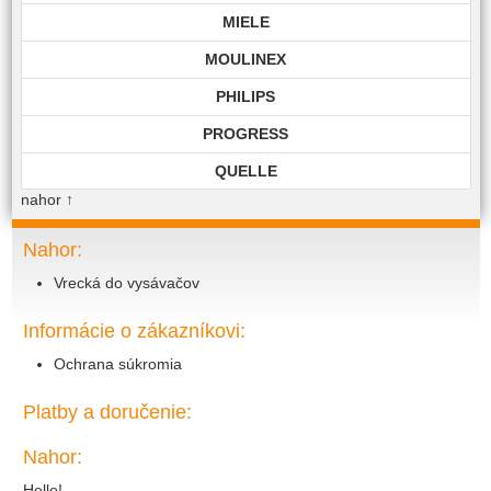
MIELE
MOULINEX
PHILIPS
PROGRESS
QUELLE
nahor
↑
ROHNSON
ROWENTA
Nahor:
Vrecká do vysávačov
SAMSUNG
SIEMENS
Informácie o zákazníkovi:
TECHNIKA
Ochrana súkromia
TOP EDITION
Platby a doručenie:
TWIST
Nahor:
VIKING
Hello!