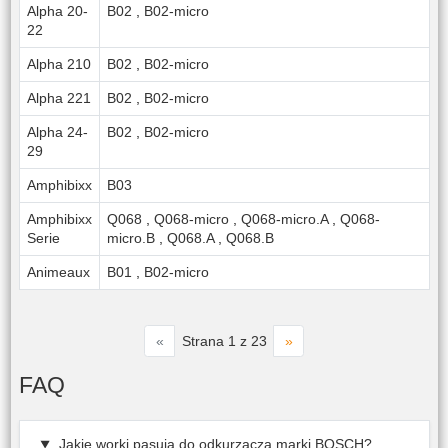
Alpha 20-
B02
,
B02-micro
22
Alpha 210
B02
,
B02-micro
Alpha 221
B02
,
B02-micro
Alpha 24-
B02
,
B02-micro
29
Amphibixx
B03
Amphibixx
Q068
,
Q068-micro
,
Q068-micro.A
,
Q068-
Serie
micro.B
,
Q068.A
,
Q068.B
Animeaux
B01
,
B02-micro
«
»
Strana 1 z 23
FAQ
Jakie worki pasują do odkurzacza marki BOSCH?