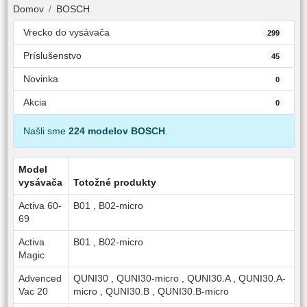
Domov
BOSCH
Vrecko do vysávača
299
Príslušenstvo
45
Novinka
0
Akcia
0
Našli sme
224 modelov BOSCH
.
Model
vysávača
Totožné produkty
Activa 60-
B01
,
B02-micro
69
Activa
B01
,
B02-micro
Magic
Advenced
QUNI30
,
QUNI30-micro
,
QUNI30.A
,
QUNI30.A-
Vac 20
micro
,
QUNI30.B
,
QUNI30.B-micro