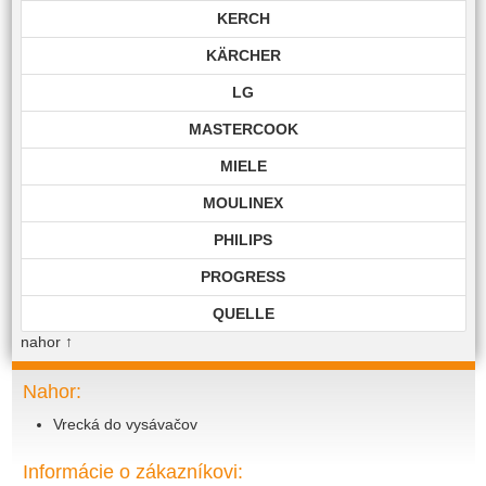
KERCH
KÄRCHER
LG
MASTERCOOK
MIELE
MOULINEX
PHILIPS
PROGRESS
QUELLE
nahor
↑
ROHNSON
ROWENTA
Nahor:
Vrecká do vysávačov
SAMSUNG
SIEMENS
Informácie o zákazníkovi: