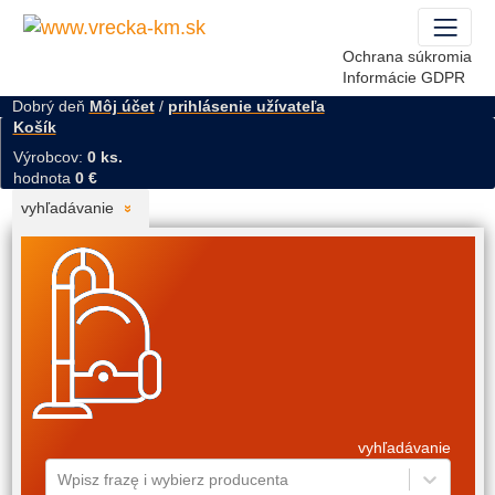
Ochrana súkromia
Informácie GDPR
Dobrý deň
Môj účet
/
prihlásenie užívateľa
Košík
Výrobcov:
0 ks.
hodnota
0 €
vyhľadávanie
vyhľadávanie
Wpisz frazę i wybierz producenta