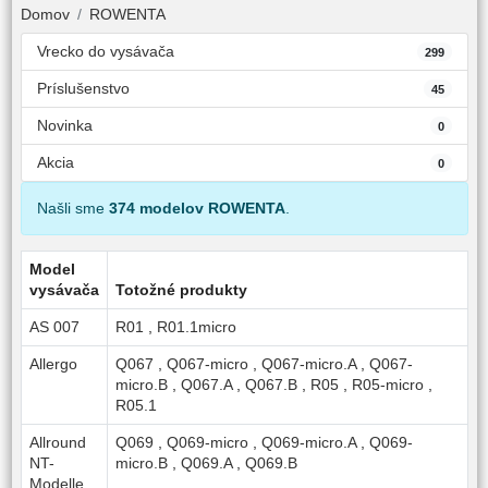
Domov
ROWENTA
Vrecko do vysávača
299
Príslušenstvo
45
Novinka
0
Akcia
0
Našli sme
374 modelov ROWENTA
.
Model
vysávača
Totožné produkty
AS 007
R01
,
R01.1micro
Allergo
Q067
,
Q067-micro
,
Q067-micro.A
,
Q067-
micro.B
,
Q067.A
,
Q067.B
,
R05
,
R05-micro
,
R05.1
Allround
Q069
,
Q069-micro
,
Q069-micro.A
,
Q069-
NT-
micro.B
,
Q069.A
,
Q069.B
Modelle