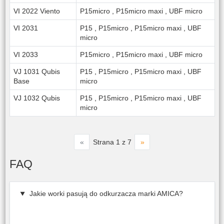
VI 2022 Viento
P15micro
,
P15micro maxi
,
UBF micro
VI 2031
P15
,
P15micro
,
P15micro maxi
,
UBF
micro
VI 2033
P15micro
,
P15micro maxi
,
UBF micro
VJ 1031 Qubis
P15
,
P15micro
,
P15micro maxi
,
UBF
Base
micro
VJ 1032 Qubis
P15
,
P15micro
,
P15micro maxi
,
UBF
micro
«
»
Strana 1 z 7
FAQ
Jakie worki pasują do odkurzacza marki AMICA?