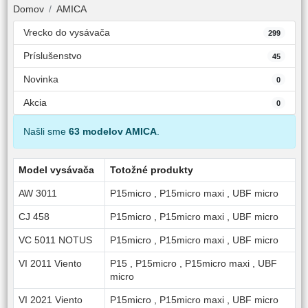
Domov
AMICA
Vrecko do vysávača
299
Príslušenstvo
45
Novinka
0
Akcia
0
Našli sme
63 modelov AMICA
.
Model vysávača
Totožné produkty
AW 3011
P15micro
,
P15micro maxi
,
UBF micro
CJ 458
P15micro
,
P15micro maxi
,
UBF micro
VC 5011 NOTUS
P15micro
,
P15micro maxi
,
UBF micro
VI 2011 Viento
P15
,
P15micro
,
P15micro maxi
,
UBF
micro
VI 2021 Viento
P15micro
,
P15micro maxi
,
UBF micro