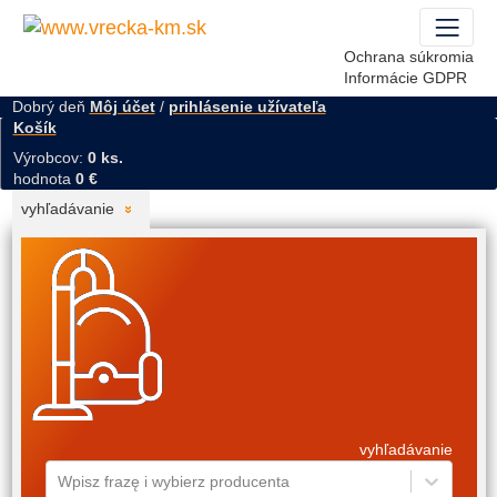
Ochrana súkromia
Informácie GDPR
Dobrý deň
Môj účet
/
prihlásenie užívateľa
Košík
Výrobcov:
0 ks.
hodnota
0 €
vyhľadávanie
vyhľadávanie
Wpisz frazę i wybierz producenta