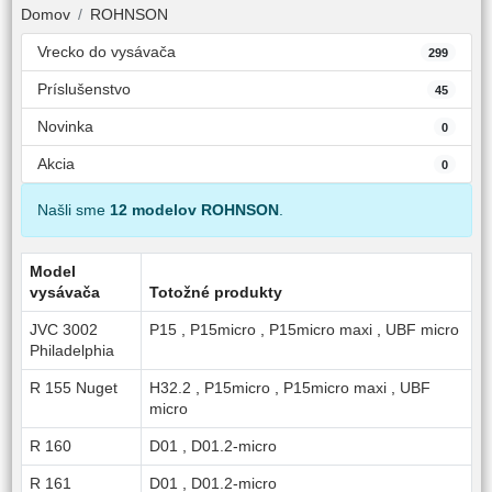
Domov
ROHNSON
Vrecko do vysávača
299
Príslušenstvo
45
Novinka
0
Akcia
0
Našli sme
12 modelov ROHNSON
.
Model
vysávača
Totožné produkty
JVC 3002
P15
,
P15micro
,
P15micro maxi
,
UBF micro
Philadelphia
R 155 Nuget
H32.2
,
P15micro
,
P15micro maxi
,
UBF
micro
R 160
D01
,
D01.2-micro
R 161
D01
,
D01.2-micro