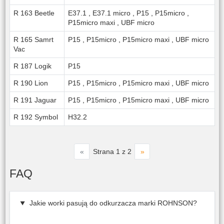
R 163 Beetle
E37.1
,
E37.1 micro
,
P15
,
P15micro
,
P15micro maxi
,
UBF micro
R 165 Samrt
P15
,
P15micro
,
P15micro maxi
,
UBF micro
Vac
R 187 Logik
P15
R 190 Lion
P15
,
P15micro
,
P15micro maxi
,
UBF micro
R 191 Jaguar
P15
,
P15micro
,
P15micro maxi
,
UBF micro
R 192 Symbol
H32.2
«
»
Strana 1 z 2
FAQ
Jakie worki pasują do odkurzacza marki ROHNSON?