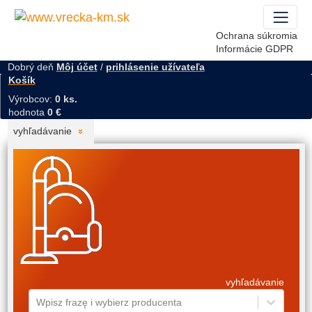
Ochrana súkromia
Informácie GDPR
Dobrý deň
Môj účet
/
prihlásenie užívateľa
Košík
Výrobcov:
0 ks.
hodnota
0 €
vyhľadávanie
vyhľadávanie
Wpisz frazę i wybierz producenta