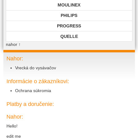
MOULINEX
PHILIPS
PROGRESS
QUELLE
nahor
↑
ROHNSON
ROWENTA
Nahor:
Vrecká do vysávačov
SAMSUNG
SIEMENS
Informácie o zákazníkovi:
TECHNIKA
Ochrana súkromia
TOP EDITION
Platby a doručenie:
TWIST
Nahor:
VIKING
Hello!
VOLTA
edit me