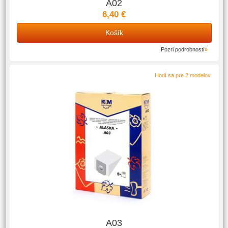
A02
6,40 €
Košík
Pozri podrobnosti
Hodí sa pre 2 modelov.
A03