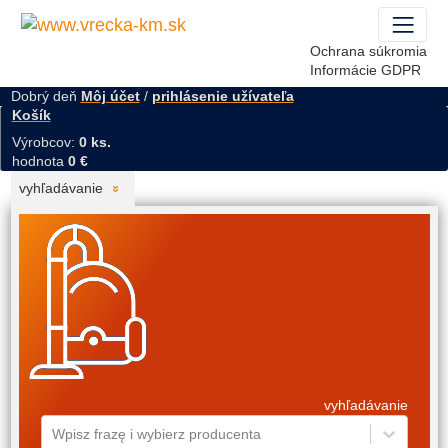
Ochrana súkromia
Informácie GDPR
Dobrý deň
Môj účet
/
prihlásenie užívateľa
Košík
Výrobcov:
0 ks.
hodnota
0 €
vyhľadávanie
vyhľadávanie
Wpisz frazę i wybierz producenta