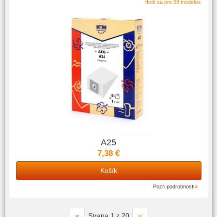
Hodí sa pre 58 modelov.
A25
7,38 €
Košík
Pozri podrobnosti
«
»
Strana 1 z 20