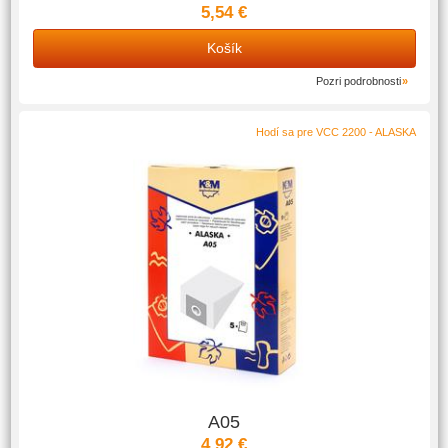
5,54 €
Košík
Pozri podrobnosti
Hodí sa pre VCC 2200 - ALASKA
A05
4,92 €