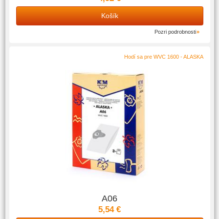
Košík
Pozri podrobnosti
Hodí sa pre WVC 1600 - ALASKA
A06
5,54 €