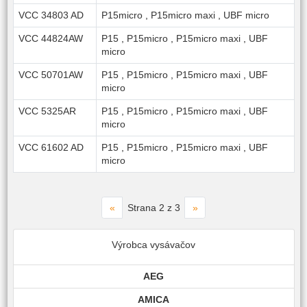
VCC 34803 AD
P15micro
,
P15micro maxi
,
UBF micro
VCC 44824AW
P15
,
P15micro
,
P15micro maxi
,
UBF
micro
VCC 50701AW
P15
,
P15micro
,
P15micro maxi
,
UBF
micro
VCC 5325AR
P15
,
P15micro
,
P15micro maxi
,
UBF
micro
VCC 61602 AD
P15
,
P15micro
,
P15micro maxi
,
UBF
micro
«
»
Strana 2 z 3
Výrobca vysávačov
AEG
AMICA