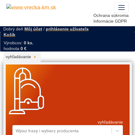
Ochrana súkromia
Informácie GDPR
Dobrý deň
Môj účet
/
prihlásenie užívateľa
Košík
Výrobcov:
0 ks.
hodnota
0 €
vyhľadávanie
vyhľadávanie
Wpisz frazę i wybierz producenta