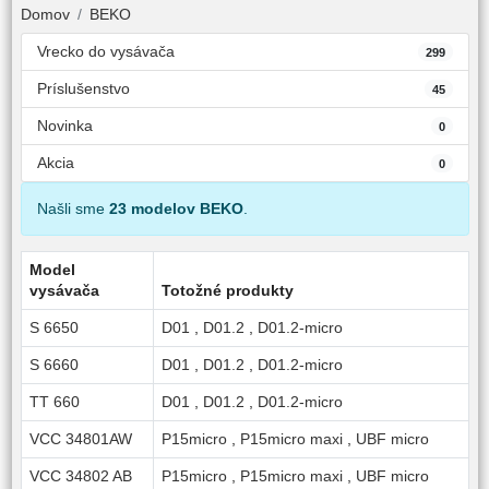
Domov
BEKO
Vrecko do vysávača
299
Príslušenstvo
45
Novinka
0
Akcia
0
Našli sme
23 modelov BEKO
.
Model
vysávača
Totožné produkty
S 6650
D01
,
D01.2
,
D01.2-micro
S 6660
D01
,
D01.2
,
D01.2-micro
TT 660
D01
,
D01.2
,
D01.2-micro
VCC 34801AW
P15micro
,
P15micro maxi
,
UBF micro
VCC 34802 AB
P15micro
,
P15micro maxi
,
UBF micro