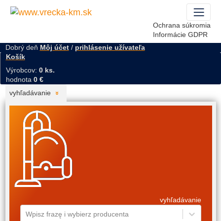
Ochrana súkromia
Informácie GDPR
Dobrý deň
Môj účet
/
prihlásenie užívateľa
Košík
Výrobcov:
0 ks.
hodnota
0 €
vyhľadávanie
vyhľadávanie
Wpisz frazę i wybierz producenta