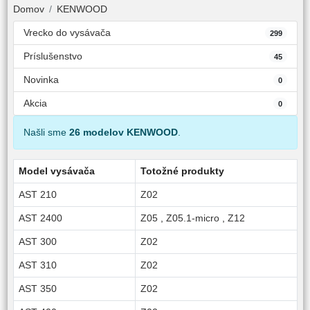
Domov
KENWOOD
Vrecko do vysávača
299
Príslušenstvo
45
Novinka
0
Akcia
0
Našli sme
26 modelov KENWOOD
.
Model vysávača
Totožné produkty
AST 210
Z02
AST 2400
Z05
,
Z05.1-micro
,
Z12
AST 300
Z02
AST 310
Z02
AST 350
Z02