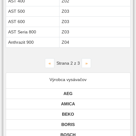
AST 400
Z02
AST 500
Z03
AST 600
Z03
AST Seria 800
Z03
Anthrazit 900
Z04
«
»
Strana 2 z 3
Výrobca vysávačov
AEG
AMICA
BEKO
BORIS
BOSCH