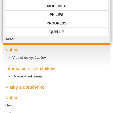
MOULINEX
PHILIPS
PROGRESS
QUELLE
nahor
↑
ROHNSON
ROWENTA
Nahor:
Vrecká do vysávačov
SAMSUNG
SIEMENS
Informácie o zákazníkovi:
TECHNIKA
Ochrana súkromia
TOP EDITION
Platby a doručenie:
TWIST
Nahor:
VIKING
Hello!
VOLTA