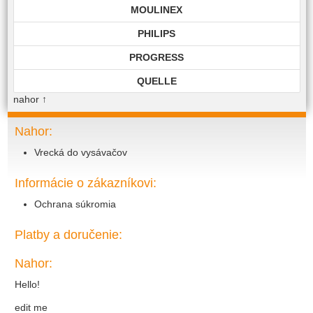
MOULINEX
PHILIPS
PROGRESS
QUELLE
nahor
↑
ROHNSON
ROWENTA
Nahor:
Vrecká do vysávačov
SAMSUNG
SIEMENS
Informácie o zákazníkovi:
TECHNIKA
Ochrana súkromia
TOP EDITION
Platby a doručenie:
TWIST
Nahor:
VIKING
Hello!
VOLTA
edit me