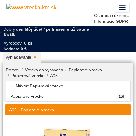
Ochrana súkromia
Informácie GDPR
Dobrý deň
Môj účet
/
prihlásenie užívateľa
Košík
Výrobcov:
0 ks.
hodnota
0 €
vyhľadávanie
Domov
Vrecko do vysávača
Papierové vrecko
Papierové vrecko
A05
←
Návrat
Papierové vrecko
Papierové vrecko
116
A05 - Papierové vrecko