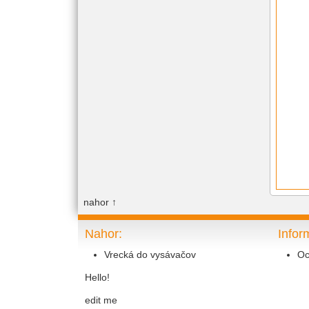
nahor
↑
Nahor:
Infor
Vrecká do vysávačov
Oc
Hello!
edit me