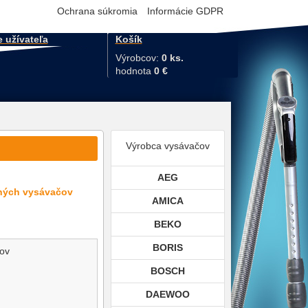
Ochrana súkromia
Informácie GDPR
e užívateľa
Košík
Výrobcov:
0 ks.
hodnota
0 €
Výrobca vysávačov
AEG
lných vysávačov
AMICA
BEKO
BORIS
čov
BOSCH
DAEWOO