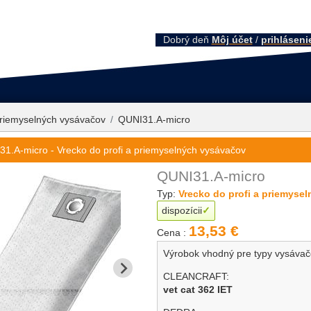
Dobrý deň
Môj účet
/
prihláseni
priemyselných vysávačov
QUNI31.A-micro
1.A-micro - Vrecko do profi a priemyselných vysávačov
QUNI31.A-micro
Typ:
Vrecko do profi a priemyse
dispozícii
13,53 €
Cena :
Výrobok vhodný pre typy vysáva
CLEANCRAFT:
vet cat 362 IET