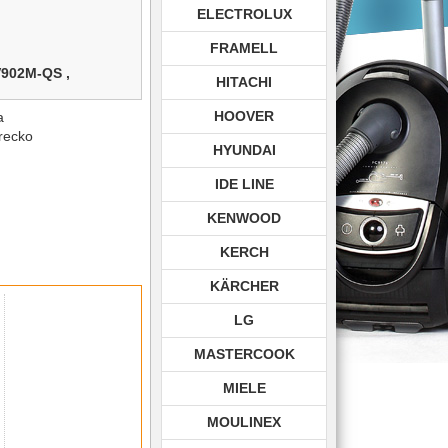
ELECTROLUX
FRAMELL
902M-QS ,
HITACHI
HOOVER
a
vrecko
HYUNDAI
IDE LINE
KENWOOD
KERCH
KÄRCHER
LG
MASTERCOOK
MIELE
MOULINEX