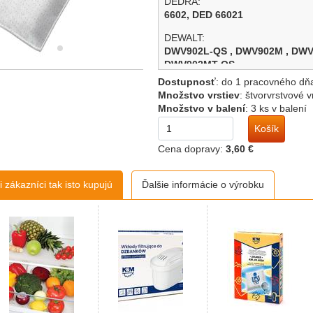
DEDRA:
6602,
DED 66021
DEWALT:
DWV902L-QS ,
DWV902M ,
DWV
DWV902MT-QS
Dostupnosť
:
do 1 pracovného dň
DEXTER :
Množstvo vrstiev
:
štvorvrstvové 
DXS 99P,
VQ1420SFD
Množstvo v balení
:
3 ks v balení
FEIN:
Košík
Dustex 25
Cena dopravy:
3,60 €
FIELDMANN :
FDU 2004-E
 zákazníci tak isto kupujú
Ďalšie informácie o výrobku
FIMAP :
FV 30,
FV 60
FLEX:
340.758,
AsPi S 47,
S 47
GRAPHIT :
59G607
HAGEN: