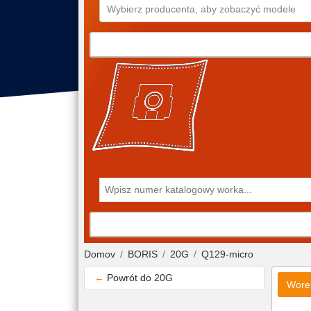
Wybierz producenta, aby zobaczyć modele
Domov
BORIS
20G
Q129-micro
←
Powrót do
20G
Wore