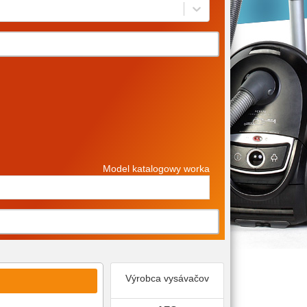
Model katalogowy worka
Výrobca vysávačov