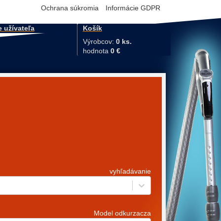
Ochrana súkromia
Informácie GDPR
e užívateľa
Košík
Výrobcov:
0 ks.
hodnota
0 €
vyhľadávanie
Model odkurzacza