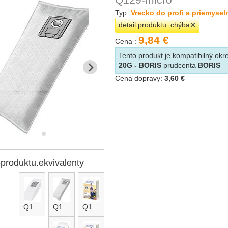
Typ:
Vrecko do profi a priemyse
detail produktu. chýba
9,84 €
Cena :
Tento produkt je kompatibilný o
20G - BORIS
prudcenta
BORIS
Cena dopravy:
3,60 €
-produktu.ekvivalenty
Q129
Q129-micro.A
Q129-micro.B