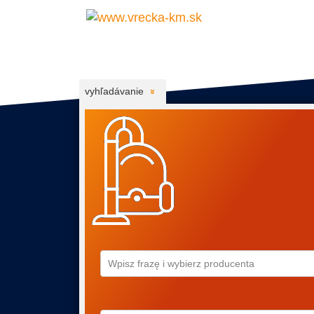
vyhľadávanie
Wpisz frazę i wybierz producenta