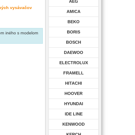
AEG
lných vysávačov
AMICA
BEKO
BORIS
krem iného s modelom
BOSCH
DAEWOO
ELECTROLUX
FRAMELL
HITACHI
HOOVER
HYUNDAI
IDE LINE
KENWOOD
KERCH