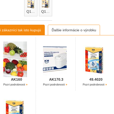
Q129.A
Q129.B
 zákazníci tak isto kupujú
Ďalšie informácie o výrobku
AK160
AK170.3
49.4020
Pozri podrobnosti
Pozri podrobnosti
Pozri podrobnosti