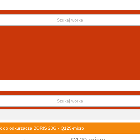
Szukaj worka
Szukaj worka
k do odkurzacza BORIS 20G - Q129-micro
Q129-micro