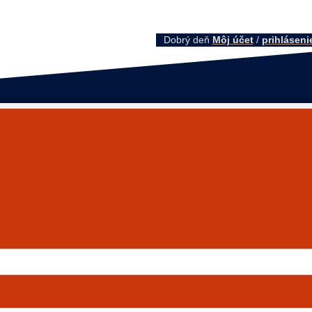
Dobrý deň
Môj účet
/
prihláseni