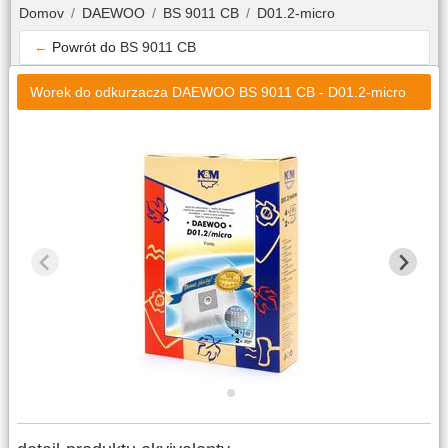
Domov
DAEWOO
BS 9011 CB
D01.2-micro
←
Powrót do
BS 9011 CB
Worek do odkurzacza DAEWOO BS 9011 CB - D01.2-micro