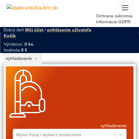
Ochrana súkromia
Informácie GDPR
Dobrý deň
Môj účet
/
prihlásenie užívateľa
Košík
Výrobcov:
0 ks.
hodnota
0 €
vyhľadávanie
vyhľadávanie
Wpisz frazę i wybierz producenta