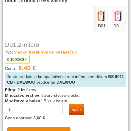
detail-produktu.ekvivalenty
D01
D01.2
D01.2-micro
Typ:
Vrecko fizelinové do vysávačov
dispozícii
6,40 €
Cena :
Tento produkt je kompatibilný okrem iného s modelom
BS 9011
CB - DAEWOO
prudcenta
DAEWOO
Filtry
:
2 ks filtrov
Množstvo vrstiev
:
štvorvrstvové vrecko
Množstvo v balení
:
5 ks v balení
Košík
Cena dopravy:
3,60 €