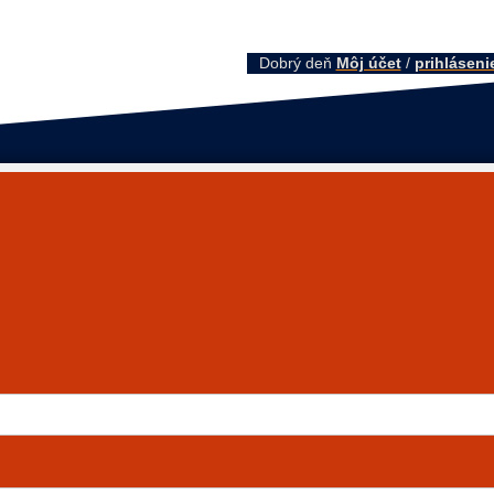
Dobrý deň
Môj účet
/
prihláseni