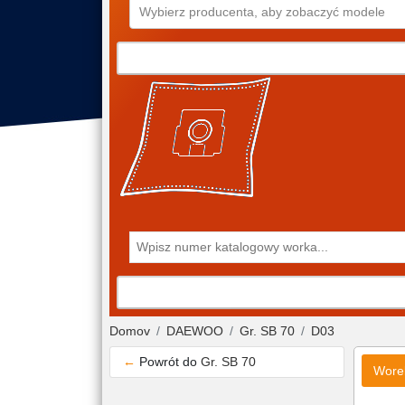
Wybierz producenta, aby zobaczyć modele
Domov
DAEWOO
Gr. SB 70
D03
←
Powrót do
Gr. SB 70
Wore