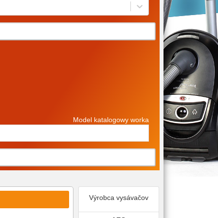
Model katalogowy worka
Výrobca vysávačov