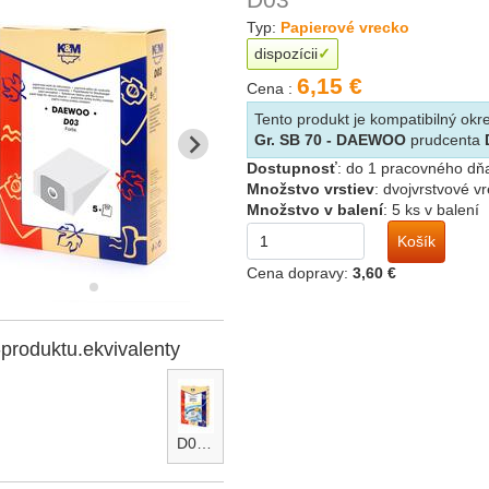
Typ:
Papierové vrecko
dispozícii
6,15 €
Cena :
Tento produkt je kompatibilný o
Gr. SB 70 - DAEWOO
prudcenta
Dostupnosť
:
do 1 pracovného dň
Množstvo vrstiev
:
dvojvrstvové v
Množstvo v balení
:
5 ks v balení
Košík
Cena dopravy:
3,60 €
-produktu.ekvivalenty
D03-micro