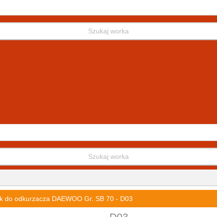
Szukaj worka
Szukaj worka
k do odkurzacza DAEWOO Gr. SB 70 - D03
D03