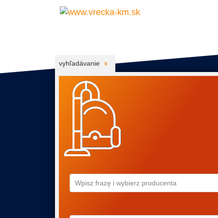
vyhľadávanie
Wpisz frazę i wybierz producenta