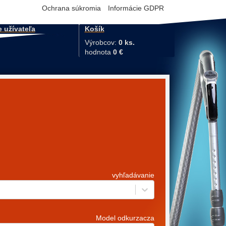
Ochrana súkromia
Informácie GDPR
e užívateľa
Košík
Výrobcov:
0 ks.
hodnota
0 €
vyhľadávanie
Model odkurzacza