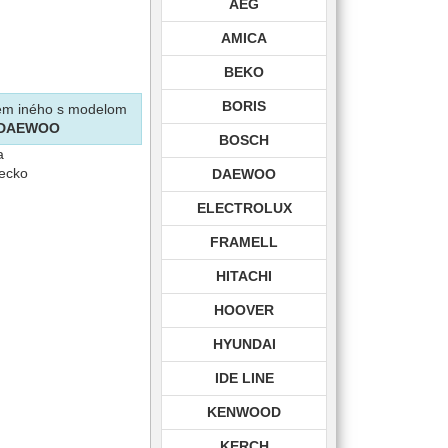
AEG
AMICA
BEKO
BORIS
krem iného s modelom
DAEWOO
BOSCH
a
recko
DAEWOO
ELECTROLUX
FRAMELL
HITACHI
HOOVER
HYUNDAI
IDE LINE
KENWOOD
KERCH