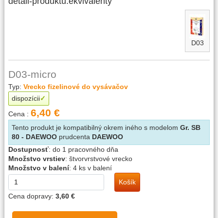
detail-produktu.ekvivalenty
D03
D03-micro
Typ:
Vrecko fizelinové do vysávačov
dispozícii
6,40 €
Cena :
Tento produkt je kompatibilný okrem iného s modelom
Gr. SB
80 - DAEWOO
prudcenta
DAEWOO
Dostupnosť
:
do 1 pracovného dňa
Množstvo vrstiev
:
štvorvrstvové vrecko
Množstvo v balení
:
4 ks v balení
Košík
Cena dopravy:
3,60 €