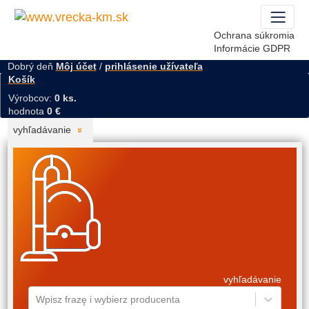
Ochrana súkromia
Informácie GDPR
Dobrý deň
Môj účet
/
prihlásenie užívateľa
Košík
Výrobcov:
0 ks.
hodnota
0 €
vyhľadávanie
vyhľadávanie
Wpisz frazę i wybierz producenta