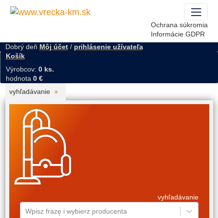
Ochrana súkromia
Informácie GDPR
Dobrý deň
Môj účet
/
prihlásenie užívateľa
Košík
Výrobcov:
0 ks.
hodnota
0 €
vyhľadávanie
vyhľadávanie
Wpisz frazę i wybierz producenta