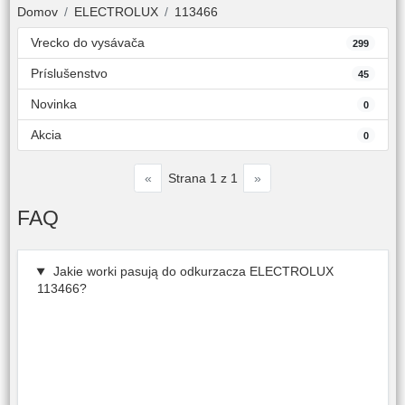
Domov
ELECTROLUX
113466
Vrecko do vysávača
299
Príslušenstvo
45
Novinka
0
Akcia
0
«
»
Strana 1 z 1
FAQ
Jakie worki pasują do odkurzacza ELECTROLUX
113466?