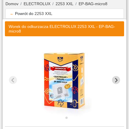
Domov
ELECTROLUX
2253 XXL
EP-BAG-micro8
←
Powrót do
2253 XXL
Worek do odkurzacza ELECTROLUX 2253 XXL - EP-BAG-
micro8