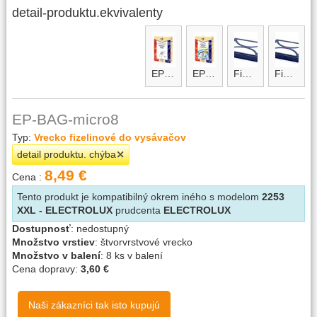
detail-produktu.ekvivalenty
EP-BAG
EP-BAG-micro
FiS04
FiS05
EP-BAG-micro8
Typ:
Vrecko fizelinové do vysávačov
detail produktu. chýba
8,49 €
Cena :
Tento produkt je kompatibilný okrem iného s modelom
2253
XXL - ELECTROLUX
prudcenta
ELECTROLUX
Dostupnosť
:
nedostupný
Množstvo vrstiev
:
štvorvrstvové vrecko
Množstvo v balení
:
8 ks v balení
Cena dopravy:
3,60 €
Naši zákazníci tak isto kupujú