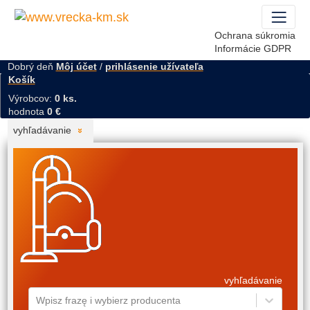
Ochrana súkromia
Informácie GDPR
Dobrý deň
Môj účet
/
prihlásenie užívateľa
Košík
Výrobcov:
0 ks.
hodnota
0 €
vyhľadávanie
vyhľadávanie
Wpisz frazę i wybierz producenta