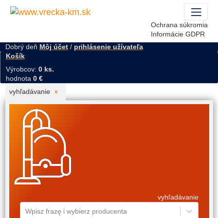
Ochrana súkromia
Informácie GDPR
Dobrý deň
Môj účet
/
prihlásenie užívateľa
Košík
Výrobcov:
0 ks.
hodnota
0 €
vyhľadávanie
vyhľadávanie
Wpisz frazę i wybierz producenta