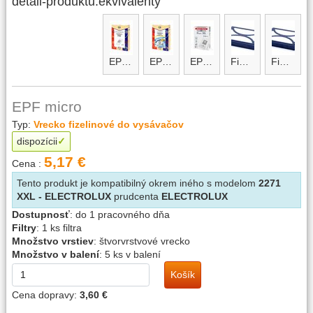
detail-produktu.ekvivalenty
EP-BAG
EP-BAG-micro
EP-BAG-micro maxi
FiS04
FiS05
EPF micro
Typ:
Vrecko fizelinové do vysávačov
dispozícii
5,17 €
Cena :
Tento produkt je kompatibilný okrem iného s modelom
2271
XXL - ELECTROLUX
prudcenta
ELECTROLUX
Dostupnosť
:
do 1 pracovného dňa
Filtry
:
1 ks filtra
Množstvo vrstiev
:
štvorvrstvové vrecko
Množstvo v balení
:
5 ks v balení
Košík
Cena dopravy:
3,60 €