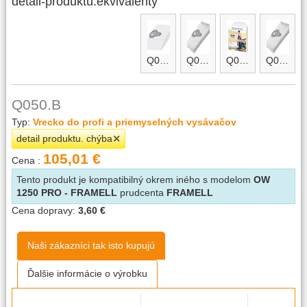
detail-produktu.ekvivalenty
Q050
Q050 micro
Q050.A
Q050.A micro
Q050.B
Typ:
Vrecko do profi a priemyselných vysávačov
detail produktu. chýba
105,01 €
Cena :
Tento produkt je kompatibilný okrem iného s modelom
OW
1250 PRO - FRAMELL
prudcenta
FRAMELL
Cena dopravy:
3,60 €
Naši zákazníci tak isto kupujú
Ďalšie informácie o výrobku