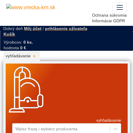
Ochrana súkromia
Informácie GDPR
Dobrý deň
Môj účet
/
prihlásenie užívateľa
Košík
Výrobcov:
0 ks.
hodnota
0 €
vyhľadávanie
vyhľadávanie
Wpisz frazę i wybierz producenta