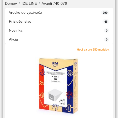
Domov
IDE LINE
Avanti 740-076
Vrecko do vysávača
299
Príslušenstvo
45
Novinka
0
Akcia
0
Hodí sa pre 550 modelov.