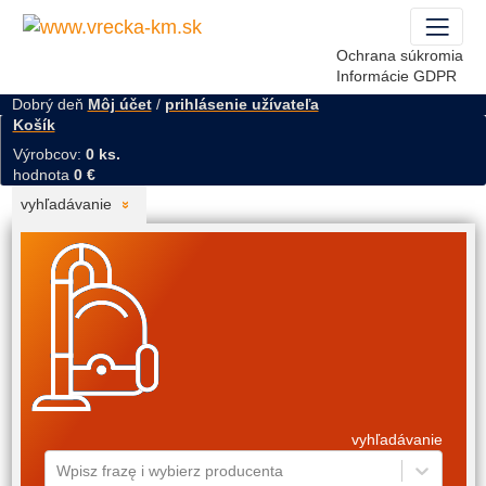
Ochrana súkromia
Informácie GDPR
Dobrý deň
Môj účet
/
prihlásenie užívateľa
Košík
Výrobcov:
0 ks.
hodnota
0 €
vyhľadávanie
vyhľadávanie
Wpisz frazę i wybierz producenta