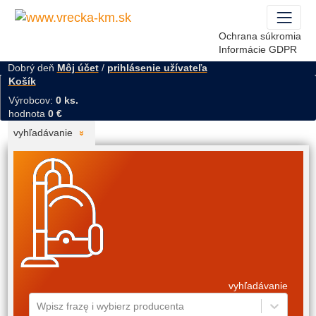
Ochrana súkromia
Informácie GDPR
Dobrý deň
Môj účet
/
prihlásenie užívateľa
Košík
Výrobcov:
0 ks.
hodnota
0 €
vyhľadávanie
vyhľadávanie
Wpisz frazę i wybierz producenta