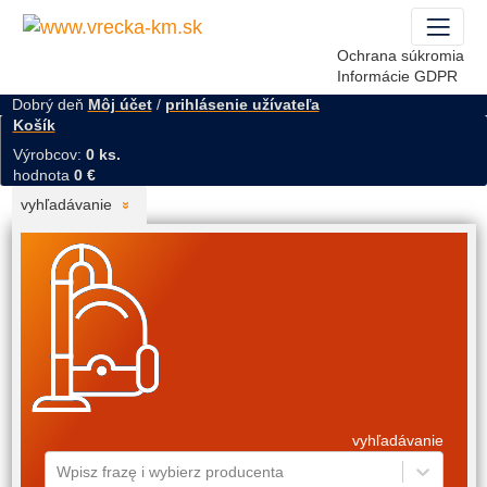
Ochrana súkromia
Informácie GDPR
Dobrý deň
Môj účet
/
prihlásenie užívateľa
Košík
Výrobcov:
0 ks.
hodnota
0 €
vyhľadávanie
vyhľadávanie
Wpisz frazę i wybierz producenta