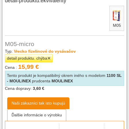
detail-produktu.ekvivalenty
M05
M05-micro
Typ:
Vrecko fizelinové do vysávačov
detail produktu. chýba
15,99 €
Cena :
Tento produkt je kompatibilný okrem iného s modelom
1100 SL
- MOULINEX
prudcenta
MOULINEX
Cena dopravy:
3,60 €
Naši zákazníci tak isto kupujú
Ďalšie informácie o výrobku