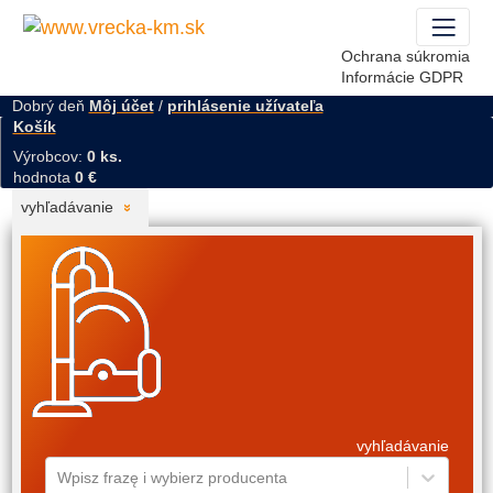
Ochrana súkromia
Informácie GDPR
Dobrý deň
Môj účet
/
prihlásenie užívateľa
Košík
Výrobcov:
0 ks.
hodnota
0 €
vyhľadávanie
vyhľadávanie
Wpisz frazę i wybierz producenta