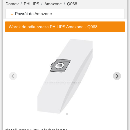
Domov
PHILIPS
Amazone
Q068
←
Powrót do
Amazone
Worek do odkurzacza PHILIPS Amazone - Q068