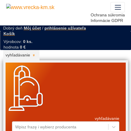
Ochrana súkromia
Informácie GDPR
Dobrý deň
Môj účet
/
prihlásenie užívateľa
Košík
Výrobcov:
0 ks.
hodnota
0 €
vyhľadávanie
vyhľadávanie
Wpisz frazę i wybierz producenta