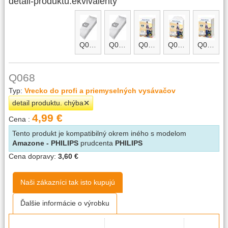
detail-produktu.ekvivalenty
Q068-micro
Q068-micro.A
Q068-micro.B
Q068.A
Q068.B
Q068
Typ:
Vrecko do profi a priemyselných vysávačov
detail produktu. chýba
4,99 €
Cena :
Tento produkt je kompatibilný okrem iného s modelom
Amazone - PHILIPS
prudcenta
PHILIPS
Cena dopravy:
3,60 €
Naši zákazníci tak isto kupujú
Ďalšie informácie o výrobku