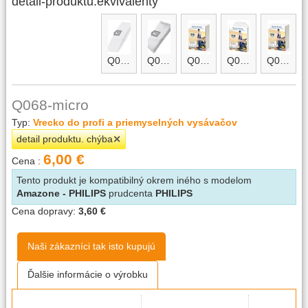
detail-produktu.ekvivalenty
Q068
Q068-micro.A
Q068-micro.B
Q068.A
Q068.B
Q068-micro
Typ:
Vrecko do profi a priemyselných vysávačov
detail produktu. chýba
6,00 €
Cena :
Tento produkt je kompatibilný okrem iného s modelom
Amazone - PHILIPS
prudcenta
PHILIPS
Cena dopravy:
3,60 €
Naši zákazníci tak isto kupujú
Ďalšie informácie o výrobku