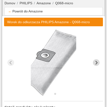
Domov
PHILIPS
Amazone
Q068-micro
←
Powrót do
Amazone
Worek do odkurzacza PHILIPS Amazone - Q068-micro