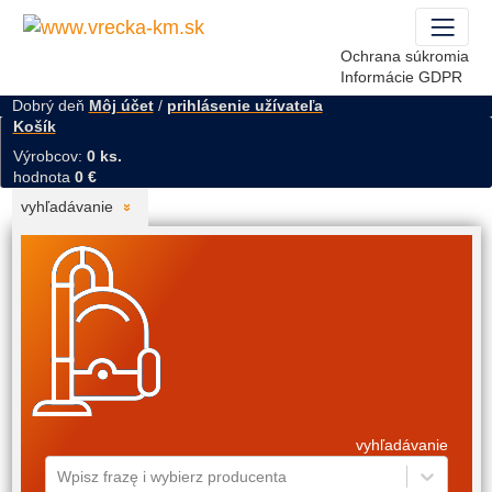
Ochrana súkromia
Informácie GDPR
Dobrý deň
Môj účet
/
prihlásenie užívateľa
Košík
Výrobcov:
0 ks.
hodnota
0 €
vyhľadávanie
vyhľadávanie
Wpisz frazę i wybierz producenta