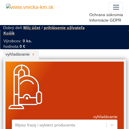
Ochrana súkromia
Informácie GDPR
Dobrý deň
Môj účet
/
prihlásenie užívateľa
Košík
Výrobcov:
0 ks.
hodnota
0 €
vyhľadávanie
vyhľadávanie
Wpisz frazę i wybierz producenta