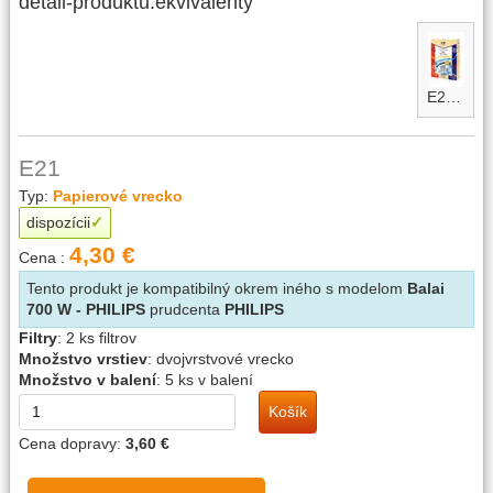
detail-produktu.ekvivalenty
E21-micro
E21
Typ:
Papierové vrecko
dispozícii
4,30 €
Cena :
Tento produkt je kompatibilný okrem iného s modelom
Balai
700 W - PHILIPS
prudcenta
PHILIPS
Filtry
:
2 ks filtrov
Množstvo vrstiev
:
dvojvrstvové vrecko
Množstvo v balení
:
5 ks v balení
Košík
Cena dopravy:
3,60 €