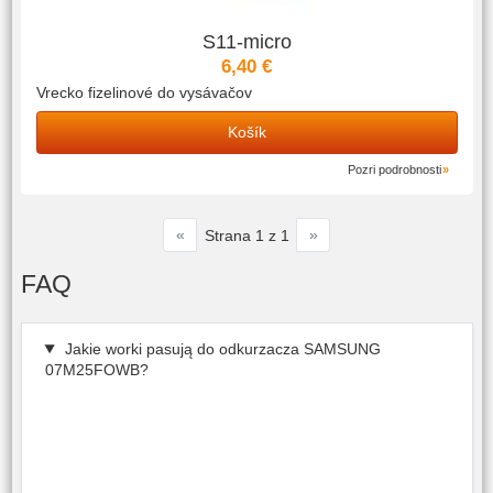
S11-micro
6,40 €
Vrecko fizelinové do vysávačov
Košík
Pozri podrobnosti
«
»
Strana 1 z 1
FAQ
Jakie worki pasują do odkurzacza SAMSUNG
07M25FOWB?