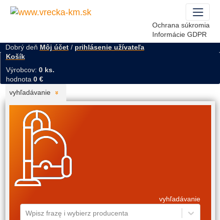
Ochrana súkromia
Informácie GDPR
Dobrý deň
Môj účet
/
prihlásenie užívateľa
Košík
Výrobcov:
0 ks.
hodnota
0 €
vyhľadávanie
vyhľadávanie
Wpisz frazę i wybierz producenta