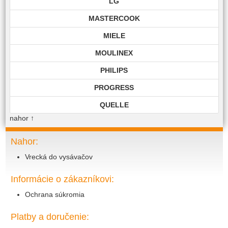
LG
MASTERCOOK
MIELE
MOULINEX
PHILIPS
PROGRESS
QUELLE
nahor
↑
ROHNSON
ROWENTA
Nahor:
Vrecká do vysávačov
SAMSUNG
SIEMENS
Informácie o zákazníkovi:
TECHNIKA
Ochrana súkromia
TOP EDITION
Platby a doručenie:
TWIST