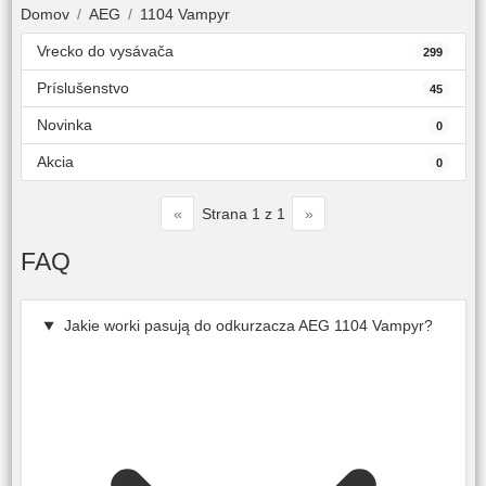
Domov
AEG
1104 Vampyr
Vrecko do vysávača
299
Príslušenstvo
45
Novinka
0
Akcia
0
«
»
Strana 1 z 1
FAQ
Jakie worki pasują do odkurzacza AEG 1104 Vampyr?