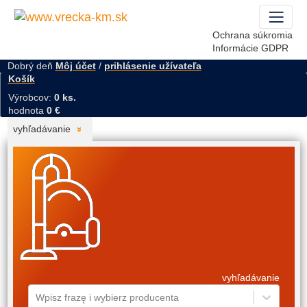
Ochrana súkromia
Informácie GDPR
Dobrý deň
Môj účet
/
prihlásenie užívateľa
Košík
Výrobcov:
0 ks.
hodnota
0 €
vyhľadávanie
vyhľadávanie
Wpisz frazę i wybierz producenta