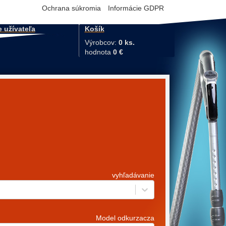
Ochrana súkromia
Informácie GDPR
e užívateľa
Košík
Výrobcov:
0 ks.
hodnota
0 €
vyhľadávanie
Model odkurzacza