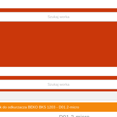
Szukaj worka
Szukaj worka
k do odkurzacza BEKO BKS 1203 - D01.2-micro
D01.2-micro