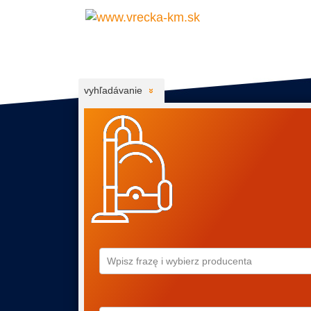
vyhľadávanie
Wpisz frazę i wybierz producenta