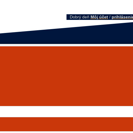
Dobrý deň
Môj účet
/
prihláseni