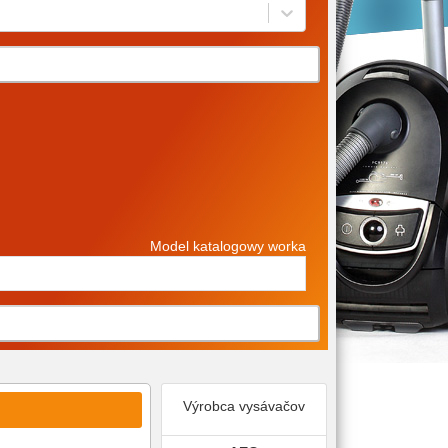
Model katalogowy worka
Výrobca vysávačov