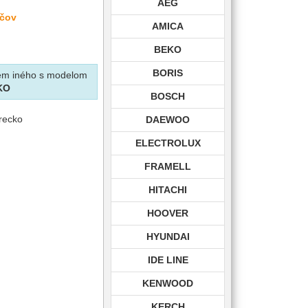
AEG
ačov
AMICA
BEKO
BORIS
krem iného s modelom
KO
BOSCH
vrecko
DAEWOO
ELECTROLUX
FRAMELL
HITACHI
HOOVER
HYUNDAI
IDE LINE
KENWOOD
KERCH