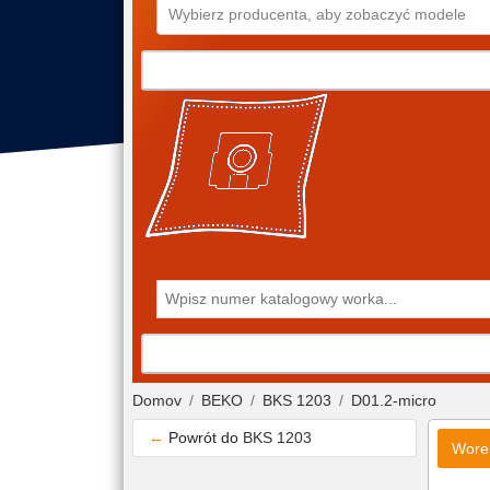
Wybierz producenta, aby zobaczyć modele
Domov
BEKO
BKS 1203
D01.2-micro
←
Powrót do
BKS 1203
Wore