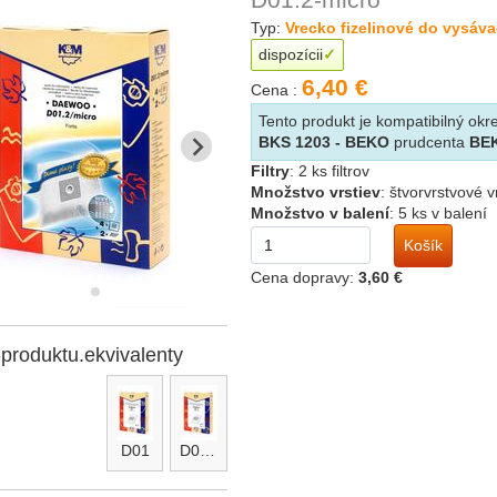
Typ:
Vrecko fizelinové do vysáv
dispozícii
6,40 €
Cena :
Tento produkt je kompatibilný o
BKS 1203 - BEKO
prudcenta
BE
Filtry
:
2 ks filtrov
Množstvo vrstiev
:
štvorvrstvové 
Množstvo v balení
:
5 ks v balení
Košík
Cena dopravy:
3,60 €
-produktu.ekvivalenty
D01
D01.2