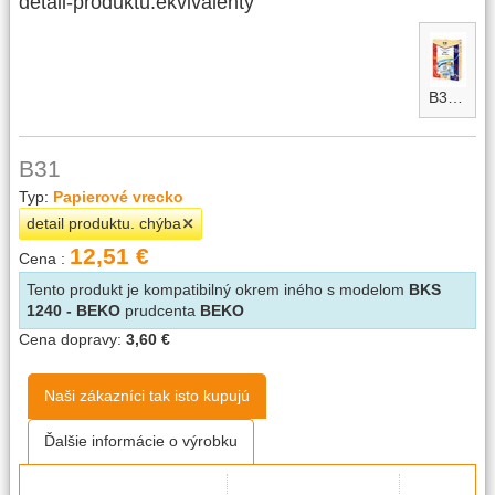
detail-produktu.ekvivalenty
B31-micro
B31
Typ:
Papierové vrecko
detail produktu. chýba
12,51 €
Cena :
Tento produkt je kompatibilný okrem iného s modelom
BKS
1240 - BEKO
prudcenta
BEKO
Cena dopravy:
3,60 €
Naši zákazníci tak isto kupujú
Ďalšie informácie o výrobku