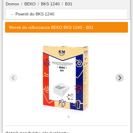
Domov
BEKO
BKS 1240
B31
←
Powrót do
BKS 1240
Worek do odkurzacza BEKO BKS 1240 - B31