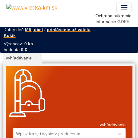
Ochrana súkromia
Informácie GDPR
Dobrý deň
Môj účet
/
prihlásenie užívateľa
Košík
Výrobcov:
0 ks.
hodnota
0 €
vyhľadávanie
vyhľadávanie
Wpisz frazę i wybierz producenta