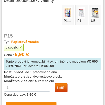
detail-produktu.ekvivalenty
P15micro
P15micro maxi
UBF micro
P15
Typ:
Papierové vrecko
dispozícii
5,90 €
Cena :
Tento produkt je kompatibilný okrem iného s modelom
VC 005
- HYUNDAI
prudcenta
HYUNDAI
Dostupnosť
:
do 1 pracovného dňa
Množstvo vrstiev
:
dvojvrstvové vrecko
Množstvo v balení
:
5 ks v balení
Košík
Cena dopravy:
3,60 €