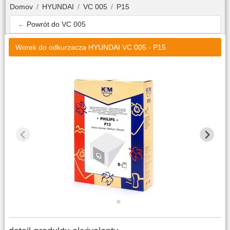
Domov
HYUNDAI
VC 005
P15
←
Powrót do
VC 005
Worek do odkurzacza HYUNDAI VC 005 - P15