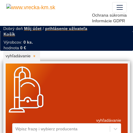
Ochrana súkromia
Informácie GDPR
Dobrý deň
Môj účet
/
prihlásenie užívateľa
Košík
Výrobcov:
0 ks.
hodnota
0 €
vyhľadávanie
vyhľadávanie
Wpisz frazę i wybierz producenta