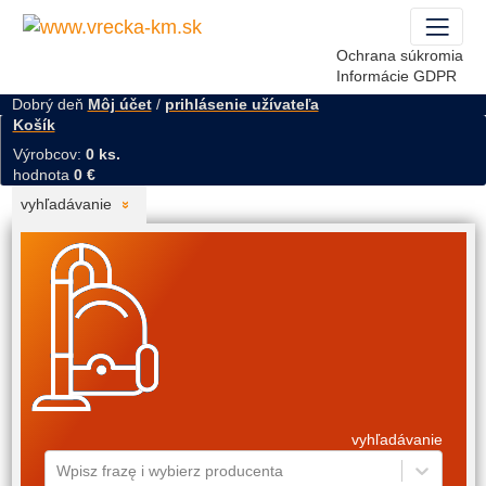
Ochrana súkromia
Informácie GDPR
Dobrý deň
Môj účet
/
prihlásenie užívateľa
Košík
Výrobcov:
0 ks.
hodnota
0 €
vyhľadávanie
vyhľadávanie
Wpisz frazę i wybierz producenta