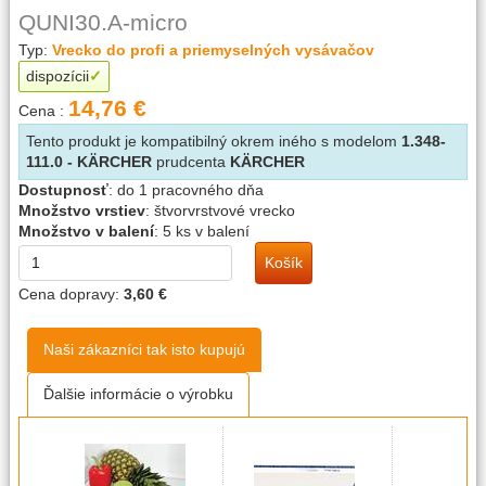
QUNI30.A-micro
Typ:
Vrecko do profi a priemyselných vysávačov
dispozícii
14,76 €
Cena :
Tento produkt je kompatibilný okrem iného s modelom
1.348-
111.0 - KÄRCHER
prudcenta
KÄRCHER
Dostupnosť
:
do 1 pracovného dňa
Množstvo vrstiev
:
štvorvrstvové vrecko
Množstvo v balení
:
5 ks v balení
Košík
Cena dopravy:
3,60 €
Naši zákazníci tak isto kupujú
Ďalšie informácie o výrobku