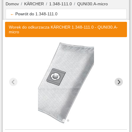
Domov
KÄRCHER
1.348-111.0
QUNI30.A-micro
←
Powrót do
1.348-111.0
Worek do odkurzacza KÄRCHER 1.348-111.0 - QUNI30.A-
micro