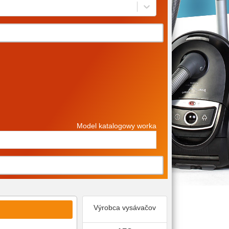
Model katalogowy worka
Výrobca vysávačov