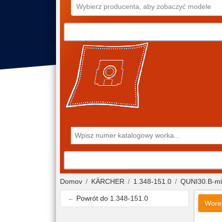
Wybierz producenta, aby zobaczyć modele
Domov
KÄRCHER
1.348-151.0
QUNI30.B-mi
←
Powrót do
1.348-151.0
Wore