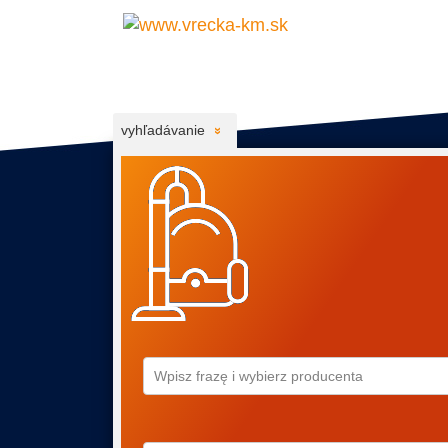
vyhľadávanie
Wpisz frazę i wybierz producenta