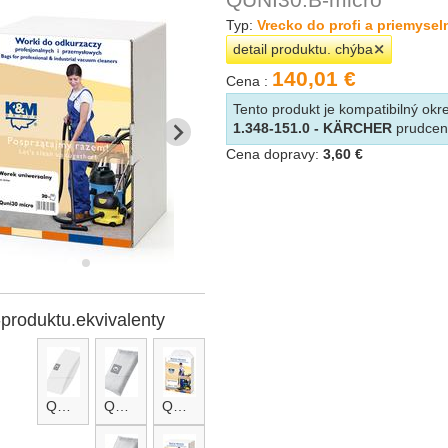
Typ:
Vrecko do profi a priemyse
detail produktu. chýba
140,01 €
Cena :
Tento produkt je kompatibilný o
1.348-151.0 - KÄRCHER
prudce
Cena dopravy:
3,60 €
-produktu.ekvivalenty
QUNI30
QUNI30-micro
QUNI30.A