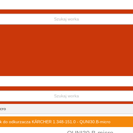
Szukaj worka
Szukaj worka
cro
k do odkurzacza KÄRCHER 1.348-151.0 - QUNI30.B-micro
QUNI30.B-micro