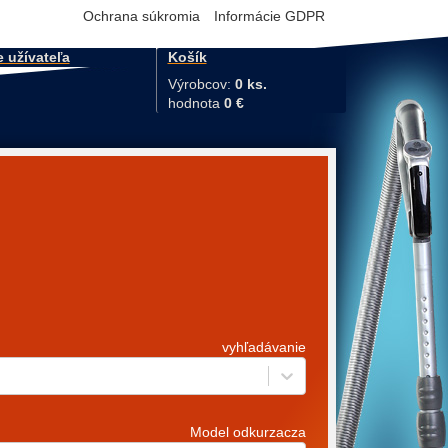
Ochrana súkromia
Informácie GDPR
e užívateľa
Košík
Výrobcov:
0 ks.
hodnota
0 €
vyhľadávanie
Model odkurzacza