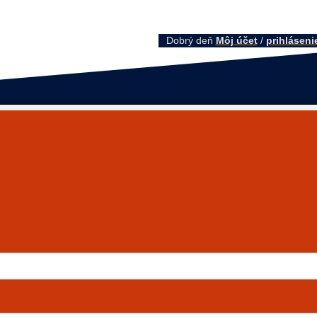
Dobrý deň
Môj účet
/
prihláseni