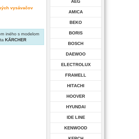
AEG
lných vysávačov
AMICA
BEKO
BORIS
krem iného s modelom
nta
KÄRCHER
BOSCH
DAEWOO
ELECTROLUX
FRAMELL
HITACHI
HOOVER
HYUNDAI
IDE LINE
KENWOOD
KERCH