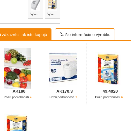
QUNI30.A-micro
QUNI30.B
 zákazníci tak isto kupujú
Ďalšie informácie o výrobku
AK160
AK170.3
49.4020
Pozri podrobnosti
Pozri podrobnosti
Pozri podrobnosti