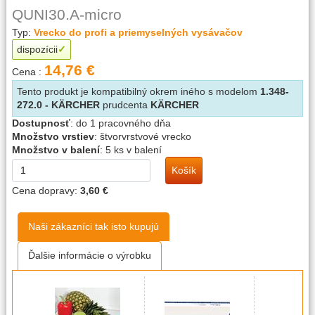
QUNI30.A-micro
Typ:
Vrecko do profi a priemyselných vysávačov
dispozícii
14,76 €
Cena :
Tento produkt je kompatibilný okrem iného s modelom
1.348-
272.0 - KÄRCHER
prudcenta
KÄRCHER
Dostupnosť
:
do 1 pracovného dňa
Množstvo vrstiev
:
štvorvrstvové vrecko
Množstvo v balení
:
5 ks v balení
Košík
Cena dopravy:
3,60 €
Naši zákazníci tak isto kupujú
Ďalšie informácie o výrobku