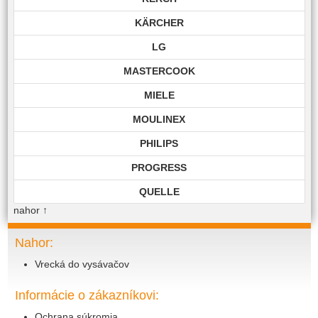
KÄRCHER
LG
MASTERCOOK
MIELE
MOULINEX
PHILIPS
PROGRESS
QUELLE
nahor
↑
ROHNSON
ROWENTA
Nahor:
Vrecká do vysávačov
SAMSUNG
SIEMENS
Informácie o zákazníkovi:
TECHNIKA
Ochrana súkromia