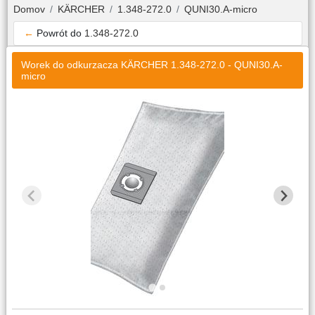
Domov
KÄRCHER
1.348-272.0
QUNI30.A-micro
←
Powrót do
1.348-272.0
Worek do odkurzacza KÄRCHER 1.348-272.0 - QUNI30.A-
micro