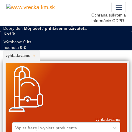
Ochrana súkromia
Informácie GDPR
Dobrý deň
Môj účet
/
prihlásenie užívateľa
Košík
Výrobcov:
0 ks.
hodnota
0 €
vyhľadávanie
vyhľadávanie
Wpisz frazę i wybierz producenta