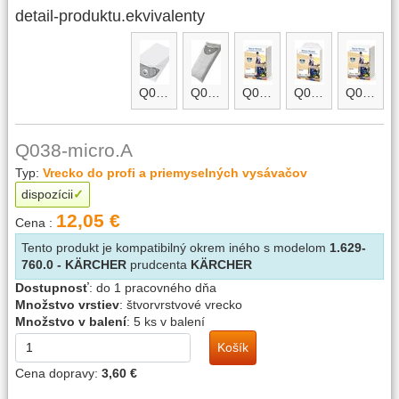
detail-produktu.ekvivalenty
Q038
Q038-micro
Q038-micro.B
Q038.A
Q038.B
Q038-micro.A
Typ:
Vrecko do profi a priemyselných vysávačov
dispozícii
12,05 €
Cena :
Tento produkt je kompatibilný okrem iného s modelom
1.629-
760.0 - KÄRCHER
prudcenta
KÄRCHER
Dostupnosť
:
do 1 pracovného dňa
Množstvo vrstiev
:
štvorvrstvové vrecko
Množstvo v balení
:
5 ks v balení
Košík
Cena dopravy:
3,60 €