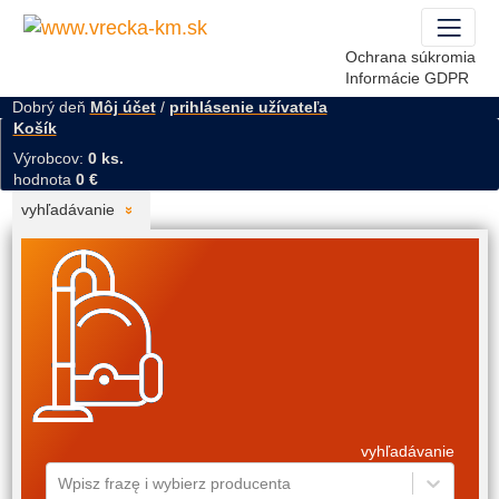
Ochrana súkromia
Informácie GDPR
Dobrý deň
Môj účet
/
prihlásenie užívateľa
Košík
Výrobcov:
0 ks.
hodnota
0 €
vyhľadávanie
vyhľadávanie
Wpisz frazę i wybierz producenta