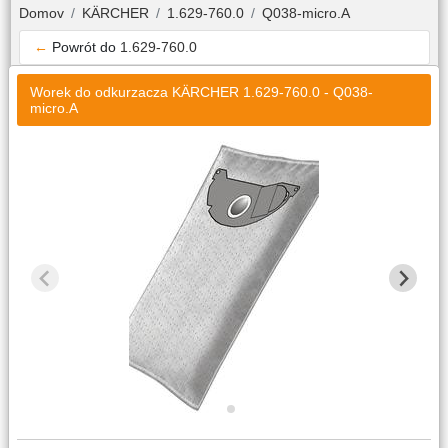
Domov
KÄRCHER
1.629-760.0
Q038-micro.A
←
Powrót do
1.629-760.0
Worek do odkurzacza KÄRCHER 1.629-760.0 - Q038-
micro.A