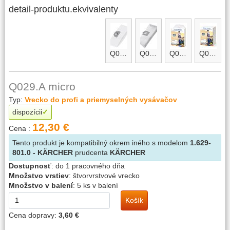
detail-produktu.ekvivalenty
Q029
Q029 micro
Q029.A
Q029.B
Q029.A micro
Typ:
Vrecko do profi a priemyselných vysávačov
dispozícii
12,30 €
Cena :
Tento produkt je kompatibilný okrem iného s modelom
1.629-
801.0 - KÄRCHER
prudcenta
KÄRCHER
Dostupnosť
:
do 1 pracovného dňa
Množstvo vrstiev
:
štvorvrstvové vrecko
Množstvo v balení
:
5 ks v balení
Košík
Cena dopravy:
3,60 €