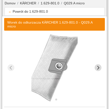
Domov
KÄRCHER
1.629-801.0
Q029.A micro
←
Powrót do
1.629-801.0
Worek do odkurzacza KÄRCHER 1.629-801.0 - Q029.A
micro