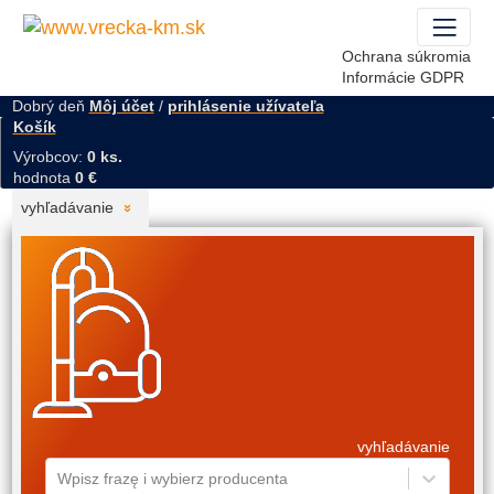
Ochrana súkromia
Informácie GDPR
Dobrý deň
Môj účet
/
prihlásenie užívateľa
Košík
Výrobcov:
0 ks.
hodnota
0 €
vyhľadávanie
vyhľadávanie
Wpisz frazę i wybierz producenta