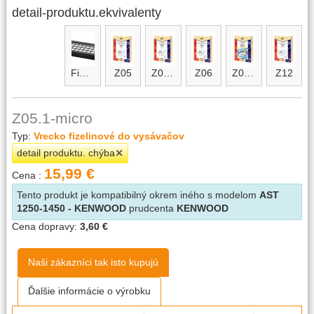
detail-produktu.ekvivalenty
FiS01
Z05
Z05.1
Z06
Z06-micro
Z12
Z05.1-micro
Typ:
Vrecko fizelinové do vysávačov
detail produktu. chýba
15,99 €
Cena :
Tento produkt je kompatibilný okrem iného s modelom
AST
1250-1450 - KENWOOD
prudcenta
KENWOOD
Cena dopravy:
3,60 €
Naši zákazníci tak isto kupujú
Ďalšie informácie o výrobku