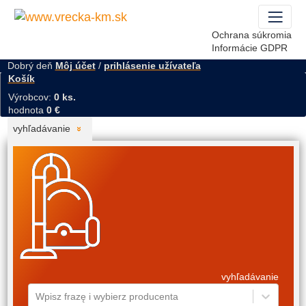
Ochrana súkromia
Informácie GDPR
Dobrý deň
Môj účet
/
prihlásenie užívateľa
Košík
Výrobcov:
0 ks.
hodnota
0 €
vyhľadávanie
vyhľadávanie
Wpisz frazę i wybierz producenta