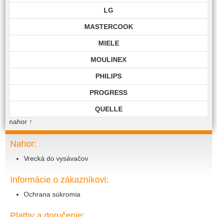
LG
MASTERCOOK
MIELE
MOULINEX
PHILIPS
PROGRESS
QUELLE
nahor
↑
ROHNSON
ROWENTA
Nahor:
Vrecká do vysávačov
SAMSUNG
SIEMENS
Informácie o zákazníkovi:
TECHNIKA
Ochrana súkromia
TOP EDITION
Platby a doručenie: