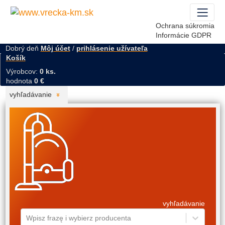
Ochrana súkromia
Informácie GDPR
Dobrý deň
Môj účet
/
prihlásenie užívateľa
Košík
Výrobcov:
0 ks.
hodnota
0 €
vyhľadávanie
vyhľadávanie
Wpisz frazę i wybierz producenta