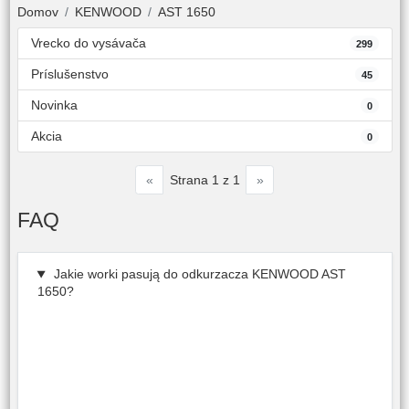
Domov
KENWOOD
AST 1650
Vrecko do vysávača
299
Príslušenstvo
45
Novinka
0
Akcia
0
«
»
Strana 1 z 1
FAQ
Jakie worki pasują do odkurzacza KENWOOD AST
1650?