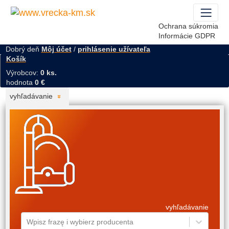
Ochrana súkromia
Informácie GDPR
Dobrý deň
Môj účet
/
prihlásenie užívateľa
Košík
Výrobcov:
0 ks.
hodnota
0 €
vyhľadávanie
vyhľadávanie
Wpisz frazę i wybierz producenta