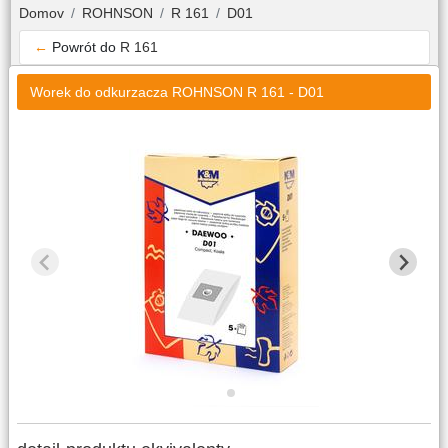
Domov
ROHNSON
R 161
D01
←
Powrót do
R 161
Worek do odkurzacza ROHNSON R 161 - D01