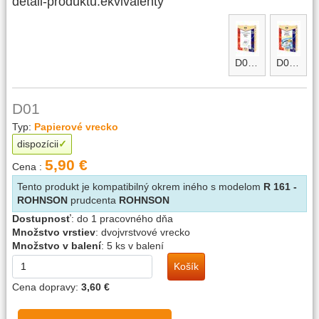
detail-produktu.ekvivalenty
D01.2
D01.2-micro
D01
Typ:
Papierové vrecko
dispozícii
5,90 €
Cena :
Tento produkt je kompatibilný okrem iného s modelom
R 161 -
ROHNSON
prudcenta
ROHNSON
Dostupnosť
:
do 1 pracovného dňa
Množstvo vrstiev
:
dvojvrstvové vrecko
Množstvo v balení
:
5 ks v balení
Košík
Cena dopravy:
3,60 €