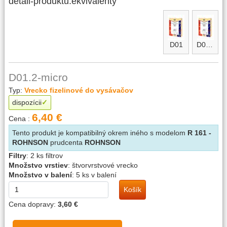
detail-produktu.ekvivalenty
D01
D01.2
D01.2-micro
Typ:
Vrecko fizelinové do vysávačov
dispozícii
6,40 €
Cena :
Tento produkt je kompatibilný okrem iného s modelom
R 161 -
ROHNSON
prudcenta
ROHNSON
Filtry
:
2 ks filtrov
Množstvo vrstiev
:
štvorvrstvové vrecko
Množstvo v balení
:
5 ks v balení
Košík
Cena dopravy:
3,60 €