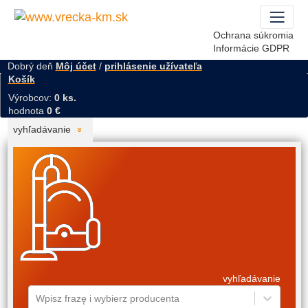
Ochrana súkromia
Informácie GDPR
Dobrý deň
Môj účet
/
prihlásenie užívateľa
Košík
Výrobcov:
0 ks.
hodnota
0 €
vyhľadávanie
vyhľadávanie
Wpisz frazę i wybierz producenta