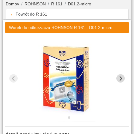
Domov
ROHNSON
R 161
D01.2-micro
←
Powrót do
R 161
Worek do odkurzacza ROHNSON R 161 - D01.2-micro