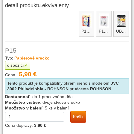
detail-produktu.ekvivalenty
P15micro
P15micro maxi
UBF micro
P15
Typ:
Papierové vrecko
dispozícii
5,90 €
Cena :
Tento produkt je kompatibilný okrem iného s modelom
JVC
3002 Philadelphia - ROHNSON
prudcenta
ROHNSON
Dostupnosť
:
do 1 pracovného dňa
Množstvo vrstiev
:
dvojvrstvové vrecko
Množstvo v balení
:
5 ks v balení
Košík
Cena dopravy:
3,60 €