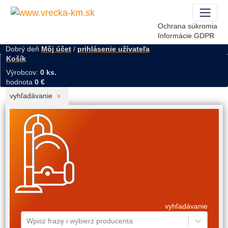
Ochrana súkromia
Informácie GDPR
Dobrý deň
Môj účet
/
prihlásenie užívateľa
Košík
Výrobcov:
0 ks.
hodnota
0 €
vyhľadávanie
vyhľadávanie
Wpisz frazę i wybierz producenta