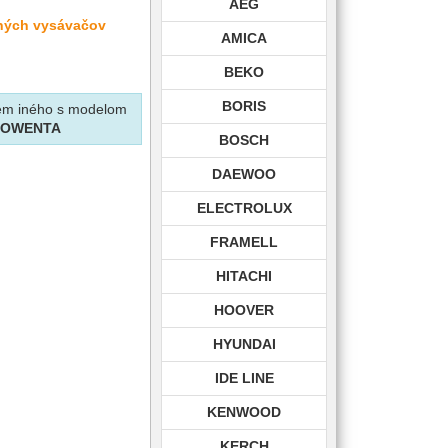
AEG
lných vysávačov
AMICA
BEKO
BORIS
krem iného s modelom
ROWENTA
BOSCH
DAEWOO
ELECTROLUX
FRAMELL
HITACHI
HOOVER
HYUNDAI
IDE LINE
KENWOOD
KERCH