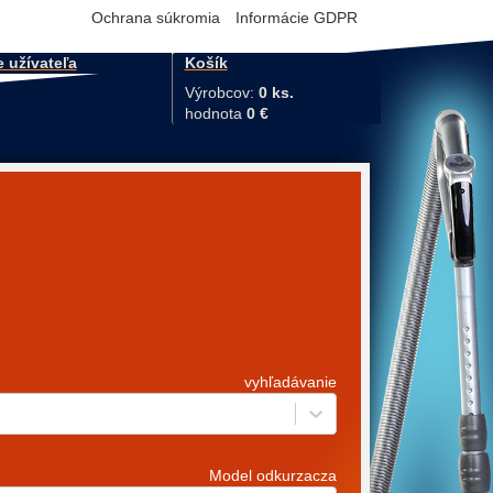
Ochrana súkromia
Informácie GDPR
e užívateľa
Košík
Výrobcov:
0 ks.
hodnota
0 €
vyhľadávanie
Model odkurzacza