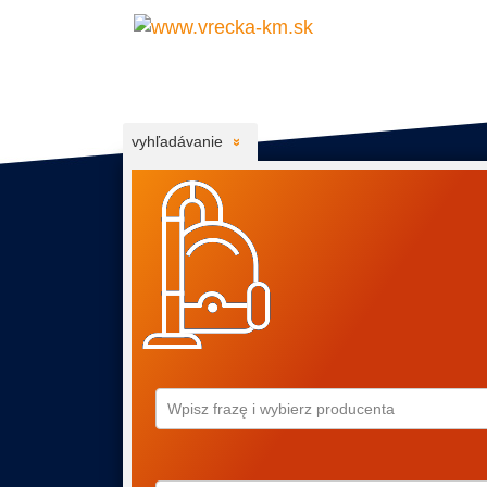
vyhľadávanie
Wpisz frazę i wybierz producenta