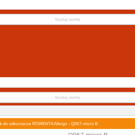
Szukaj worka
Szukaj worka
k do odkurzacza ROWENTA Allergo - Q067-micro.B
Q067-micro.B