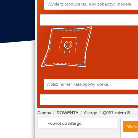
Wybierz producenta, aby zobaczyć modele
Domov
ROWENTA
Allergo
Q067-micro.B
←
Powrót do
Allergo
Wore