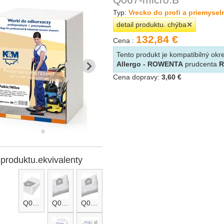
Typ:
Vrecko do profi a priemyse
detail produktu. chýba
132,84 €
Cena :
Tento produkt je kompatibilný o
Allergo - ROWENTA
prudcenta
Cena dopravy:
3,60 €
-produktu.ekvivalenty
Q067
Q067-micro
Q067-micro.A