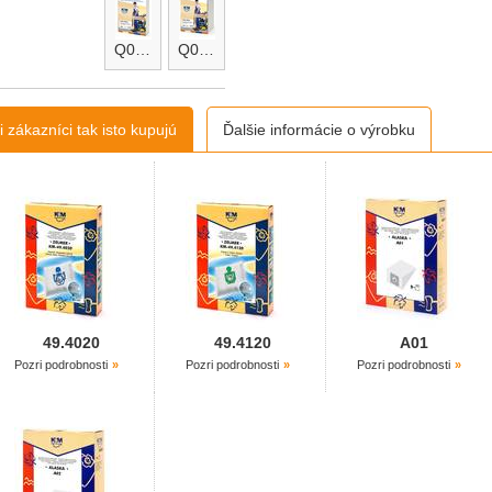
Q067.A
Q067.B
 zákazníci tak isto kupujú
Ďalšie informácie o výrobku
49.4020
49.4120
A01
Pozri podrobnosti
Pozri podrobnosti
Pozri podrobnosti