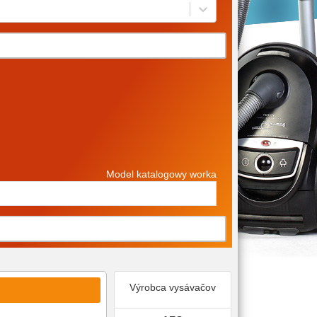
Model katalogowy worka
Výrobca vysávačov