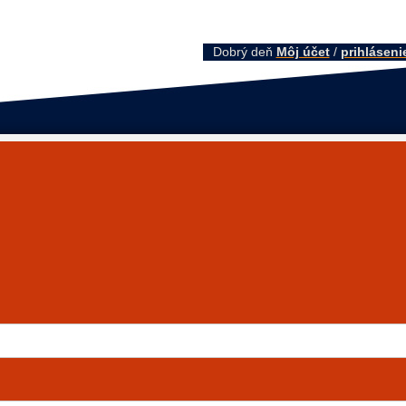
Dobrý deň
Môj účet
/
prihláseni