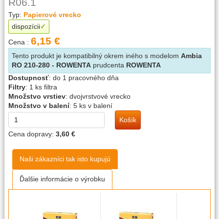
R06.1
Typ:
Papierové vrecko
dispozícii
6,15 €
Cena :
Tento produkt je kompatibilný okrem iného s modelom
Ambia
RO 210-280 - ROWENTA
prudcenta
ROWENTA
Dostupnosť
:
do 1 pracovného dňa
Filtry
:
1 ks filtra
Množstvo vrstiev
:
dvojvrstvové vrecko
Množstvo v balení
:
5 ks v balení
Košík
Cena dopravy:
3,60 €
Naši zákazníci tak isto kupujú
Ďalšie informácie o výrobku