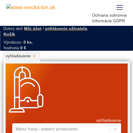
Ochrana súkromia
Informácie GDPR
Dobrý deň
Môj účet
/
prihlásenie užívateľa
Košík
Výrobcov:
0 ks.
hodnota
0 €
vyhľadávanie
vyhľadávanie
Wpisz frazę i wybierz producenta