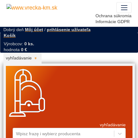
Ochrana súkromia
Informácie GDPR
Dobrý deň
Môj účet
/
prihlásenie užívateľa
Košík
Výrobcov:
0 ks.
hodnota
0 €
vyhľadávanie
vyhľadávanie
Wpisz frazę i wybierz producenta