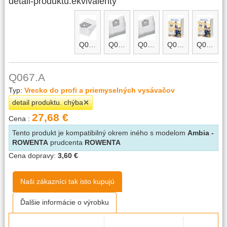
detail-produktu.ekvivalenty
Q067
Q067-micro
Q067-micro.A
Q067-micro.B
Q067.B
Q067.A
Typ:
Vrecko do profi a priemyselných vysávačov
detail produktu. chýba
27,68 €
Cena :
Tento produkt je kompatibilný okrem iného s modelom
Ambia -
ROWENTA
prudcenta
ROWENTA
Cena dopravy:
3,60 €
Naši zákazníci tak isto kupujú
Ďalšie informácie o výrobku