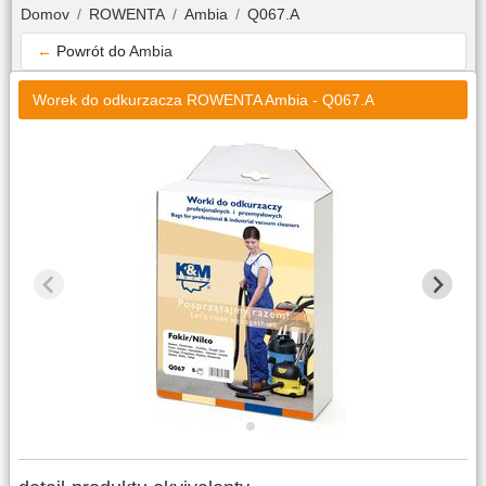
Domov
ROWENTA
Ambia
Q067.A
←
Powrót do
Ambia
Worek do odkurzacza ROWENTA Ambia - Q067.A