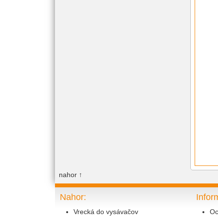
nahor
↑
Nahor:
Infor
Vrecká do vysávačov
Oc