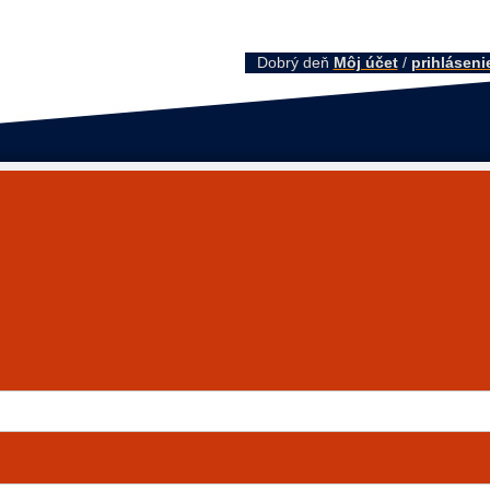
Dobrý deň
Môj účet
/
prihláseni