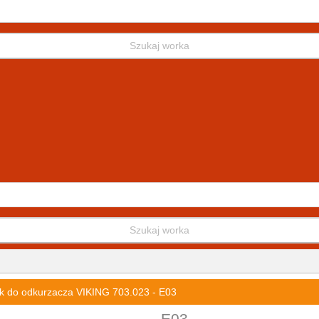
Szukaj worka
Szukaj worka
k do odkurzacza VIKING 703.023 - E03
E03