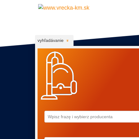
vyhľadávanie
Wpisz frazę i wybierz producenta