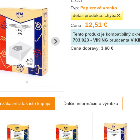
Typ:
Papierové vrecko
detail produktu. chýba
12,51 €
Cena :
Tento produkt je kompatibilný o
703.023 - VIKING
prudcenta
VIK
Cena dopravy:
3,60 €
 zákazníci tak isto kupujú
Ďalšie informácie o výrobku