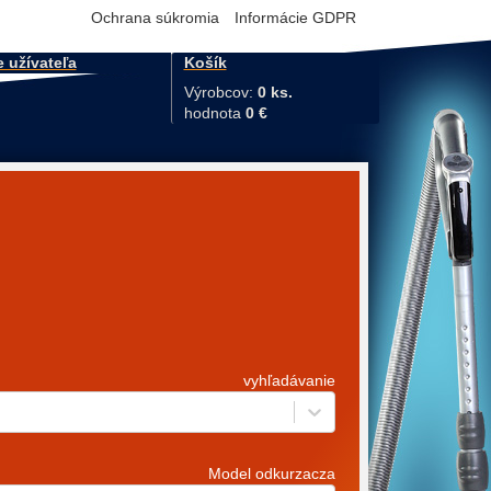
Ochrana súkromia
Informácie GDPR
e užívateľa
Košík
Výrobcov:
0 ks.
hodnota
0 €
vyhľadávanie
Model odkurzacza