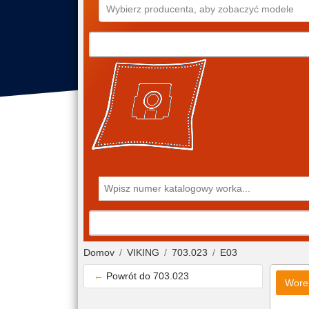
Wybierz producenta, aby zobaczyć modele
Domov
VIKING
703.023
E03
←
Powrót do
703.023
Wore