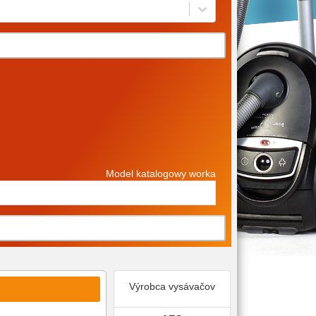
Model katalogowy worka
Výrobca vysávačov