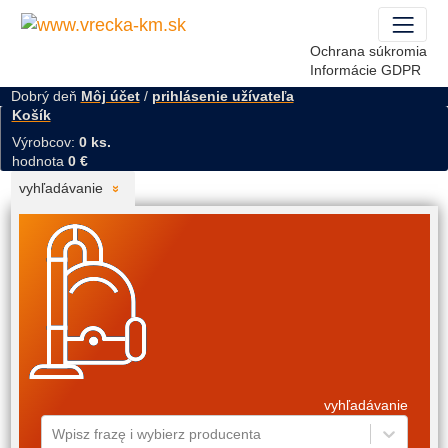
Ochrana súkromia
Informácie GDPR
Dobrý deň
Môj účet
/
prihlásenie užívateľa
Košík
Výrobcov:
0 ks.
hodnota
0 €
vyhľadávanie
vyhľadávanie
Wpisz frazę i wybierz producenta