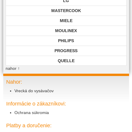
LG
MASTERCOOK
MIELE
MOULINEX
PHILIPS
PROGRESS
QUELLE
nahor
↑
ROHNSON
ROWENTA
Nahor:
Vrecká do vysávačov
SAMSUNG
SIEMENS
Informácie o zákazníkovi:
TECHNIKA
Ochrana súkromia
TOP EDITION
Platby a doručenie:
TWIST