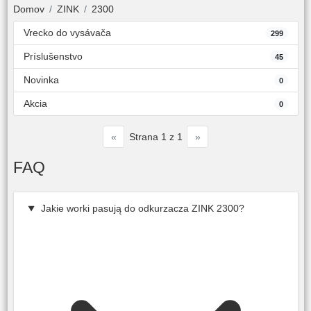
Domov
ZINK
2300
Vrecko do vysávača
299
Príslušenstvo
45
Novinka
0
Akcia
0
«
»
Strana 1 z 1
FAQ
Jakie worki pasują do odkurzacza ZINK 2300?