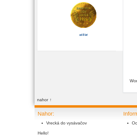
Wor
nahor
↑
Nahor:
Infor
Vrecká do vysávačov
Oc
Hello!