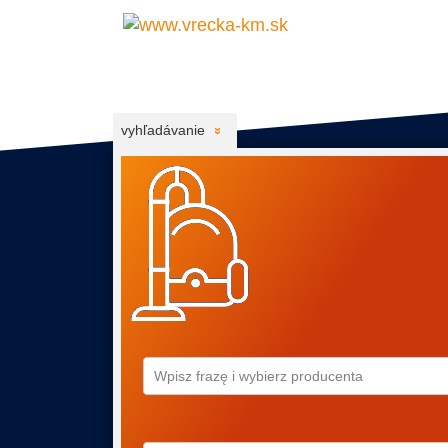
vyhľadávanie
Wpisz frazę i wybierz producenta