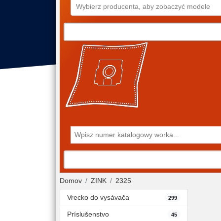
Wybierz producenta, aby zobaczyć modele
Domov
ZINK
2325
Vrecko do vysávača
299
Príslušenstvo
45