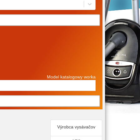
Model katalogowy worka
Výrobca vysávačov