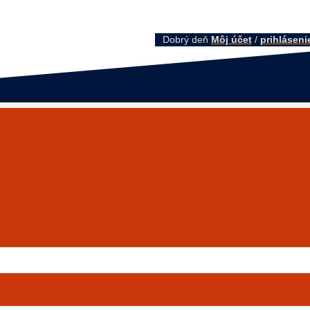
Dobrý deň
Môj účet
/
prihláseni