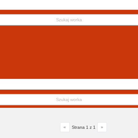
Szukaj worka
Szukaj worka
«
»
Strana 1 z 1