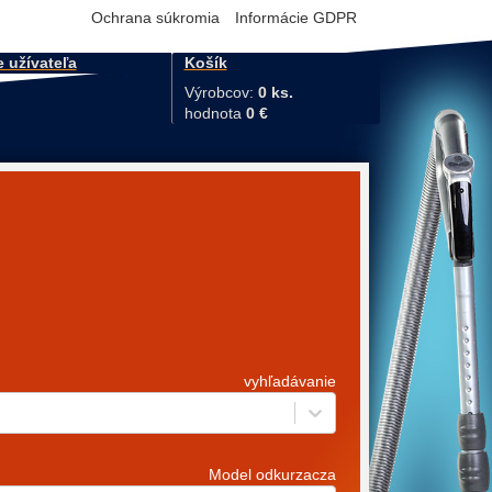
Ochrana súkromia
Informácie GDPR
e užívateľa
Košík
Výrobcov:
0 ks.
hodnota
0 €
vyhľadávanie
Model odkurzacza