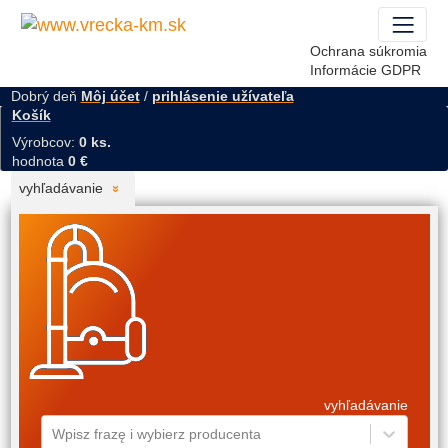
Ochrana súkromia
Informácie GDPR
Dobrý deň
Môj účet
/
prihlásenie užívateľa
Košík
Výrobcov:
0 ks.
hodnota
0 €
vyhľadávanie
vyhľadávanie
Wpisz frazę i wybierz producenta