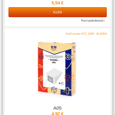
5,54 €
Košík
Pozri podrobnosti
Hodí sa pre VCC 2200 - ALASKA
A05
4,92 €