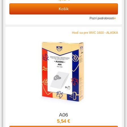
Košík
Pozri podrobnosti
Hodí sa pre WVC 1600 - ALASKA
A06
5,54 €