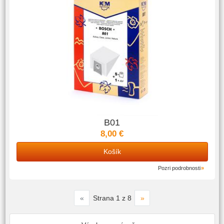
B01
8,00 €
Košík
Pozri podrobnosti
«
»
Strana 1 z 8