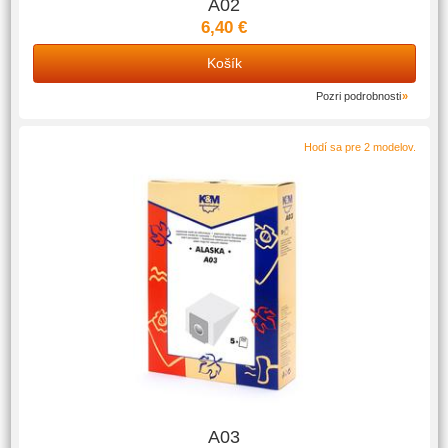
A02
6,40 €
Košík
Pozri podrobnosti
Hodí sa pre 2 modelov.
A03