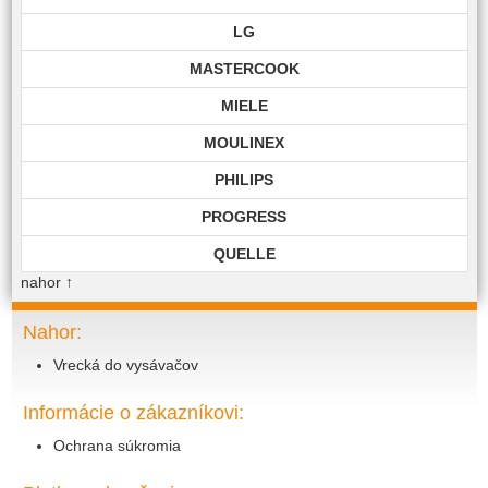
LG
MASTERCOOK
MIELE
MOULINEX
PHILIPS
PROGRESS
QUELLE
nahor
↑
ROHNSON
ROWENTA
Nahor:
Vrecká do vysávačov
SAMSUNG
SIEMENS
Informácie o zákazníkovi:
TECHNIKA
Ochrana súkromia
TOP EDITION