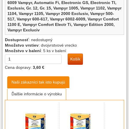
6009 Vampyr,
Automatic Fi,
Electronic GS,
Electronic TI,
Exclusiv,
Gr. 12,
Gr. 15,
Vampyr 1005,
Vampyr 1102,
Vampyr
1104,
Vampyr 1105,
Vampyr 2000 Exclusiv,
Vampyr 500-
517,
Vampyr 600-617,
Vampyr 6002-6009,
Vampyr Comfort
1100 E,
Vampyr Comfort Electr Ti,
Vampyr Edition 2000,
Vampyr Excluciv
ALFATEC:
Dostupnosť
:
nedostupný
A 4315
Množstvo vrstiev
:
dvojvrstvové vrecko
Množstvo v balení
:
5 ks v balení
FAGOR:
Košík
5200,
6002-6009,
Comfort 1100 E,
Elec TI,
Exclusiv,
Vampyr 1102,
Vampyr 1104,
Vampyr 1105,
Vampyr 2000,
Cena dopravy:
3,60 €
Vampyr 5200,
Vampyr 6002-6009,
Vampyr 602-617
HANSEATIC:
Naši zákazníci tak isto kupujú
842.125
Ďalšie informácie o výrobku
OTTO:
842.125
SINGER:
Serie SX,
Serie SZ,
Serie TM,
Serie TX,
Serie TY,
Serie TZ,
Supertronic 2,
Supertronic 3