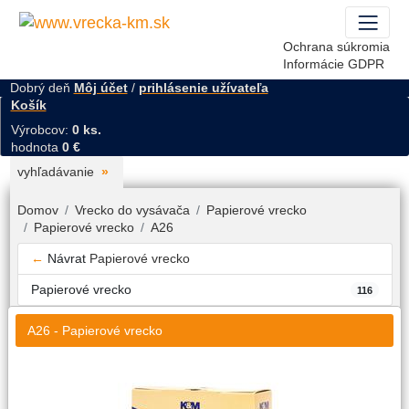
Ochrana súkromia
Informácie GDPR
Dobrý deň
Môj účet
/
prihlásenie užívateľa
Košík
Výrobcov:
0 ks.
hodnota
0 €
vyhľadávanie
Domov
Vrecko do vysávača
Papierové vrecko
Papierové vrecko
A26
←
Návrat
Papierové vrecko
Papierové vrecko
116
A26 - Papierové vrecko