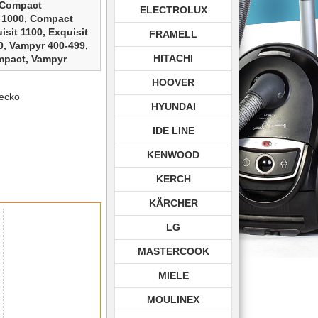
Compact
ELECTROLUX
 1000,
Compact
isit 1100,
Exquisit
FRAMELL
0,
Vampyr 400-499,
HITACHI
mpact,
Vampyr
0-416,
Vampyr
HOOVER
 Deluxe,
Vampyr
recko
it 1100,
Vampyr
HYUNDAI
IDE LINE
KENWOOD
KERCH
KÄRCHER
LG
MASTERCOOK
ompact 499
MIELE
MOULINEX