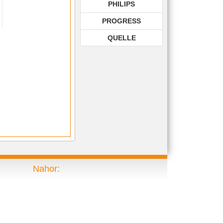
PHILIPS
PROGRESS
QUELLE
ROHNSON
ROWENTA
SAMSUNG
8,
Junior 675,
SIEMENS
TECHNIKA
TOP EDITION
TWIST
Nahor:
VIKING
VOLTA
ZELMER