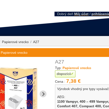
Dobrý deň
Môj účet
/
prihláseni
Papierové vrecko
A27
 Papierové vrecko
A27
Typ:
Papierové vrecko
dispozícii
7,38 €
Cena :
Výrobok vhodný pre typy vysáva
AEG:
1100 Vampyr,
400 – 499 Vampyr
Comfort 407,
Compact 400,
Com