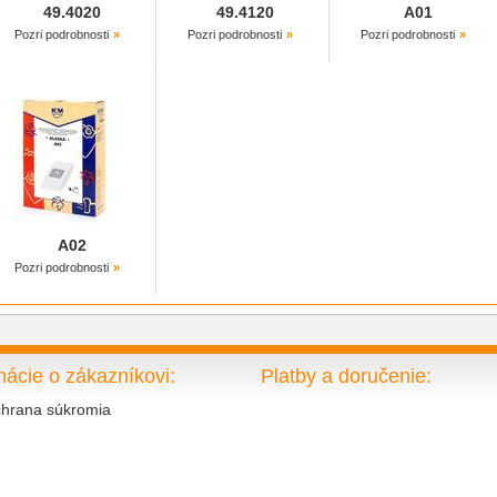
NEUFUNK:
49.4020
49.4120
A01
OP 6000,
UC 2
Pozri podrobnosti
Pozri podrobnosti
Pozri podrobnosti
PRIVILEG:
065.086,
685.484
QUELLE:
065.086,
685.484
SINGER:
BBO 164,
Junior 022,
Junior 66
Senior 2,
Super AS 13
A02
TEAM:
Pozri podrobnosti
ST 6 E
mácie o zákazníkovi:
Platby a doručenie:
hrana súkromia