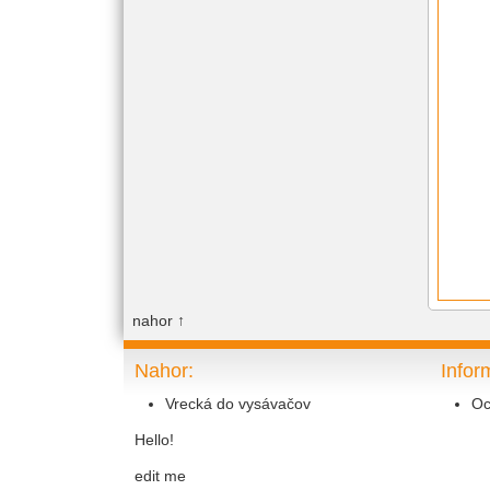
nahor
↑
Nahor:
Infor
Vrecká do vysávačov
Oc
Hello!
edit me