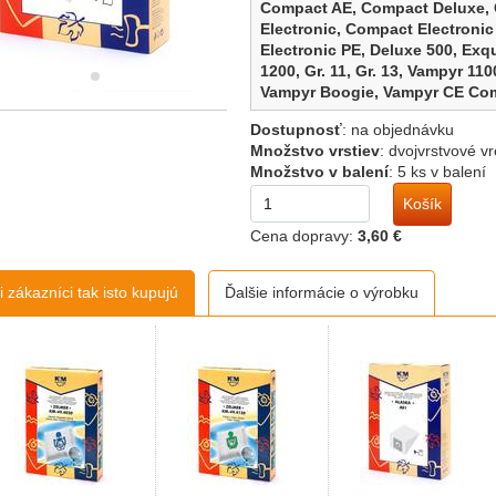
Compact AE,
Compact Deluxe,
Electronic,
Compact Electronic
Electronic PE,
Deluxe 500,
Exqu
1200,
Gr. 11,
Gr. 13,
Vampyr 110
Vampyr Boogie,
Vampyr CE Co
Carat 410,
Vampyr Compact 40
Dostupnosť
:
na objednávku
Compact 499,
Vampyr Compact
Množstvo vrstiev
:
dvojvrstvové v
Deluxe 448-450,
Vampyr Exquis
Množstvo v balení
:
5 ks v balení
Exquisit 1200
Košík
BLUE SKY:
ATB 14R
Cena dopravy:
3,60 €
CARREFOUR:
Firstline 4101.0
 zákazníci tak isto kupujú
Ďalšie informácie o výrobku
HANSEATIC:
684.121
HUGIN:
Omega Compact 400,
Omega C
KNEISSEL:
1400,
UC 2