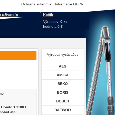
Ochrana súkromia
Informácie GDPR
e užívateľa
Košík
Výrobcov:
0 ks.
hodnota
0 €
Výrobca vysávačov
AEG
AMICA
BEKO
BORIS
čov
BOSCH
,
Comfort 1100 E,
DAEWOO
pact 499,