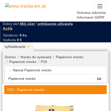
Ochrana súkromia
Informácie GDPR
Dobrý deň
Môj účet
/
prihlásenie užívateľa
Košík
Výrobcov:
0 ks.
hodnota
0 €
vyhľadávanie
Domov
Vrecko do vysávača
Papierové vrecko
Papierové vrecko
P15
←
Návrat
Papierové vrecko
Papierové vrecko
116
P15 - Papierové vrecko