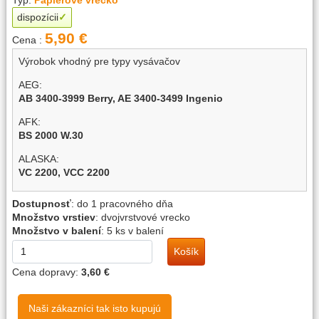
dispozícii
5,90 €
Cena :
Výrobok vhodný pre typy vysávačov
AEG:
AB 3400-3999 Berry,
AE 3400-3499 Ingenio
AFK:
BS 2000 W.30
ALASKA:
VC 2200,
VCC 2200
AMICA:
Dostupnosť
:
do 1 pracovného dňa
VI 2011 Viento,
VI 2031,
VJ 1031 Qubis Base,
VJ 1032
Množstvo vrstiev
:
dvojvrstvové vrecko
Qubis,
VK 1011Universis,
VK 1012 Universis,
VK 3011
Množstvo v balení
:
5 ks v balení
Carris,
VK 3012 Carris+,
VK 4011 Dublis+,
VK 4021 Ventis,
VK 4022 Ventis+,
VK 5011 Maxis Power,
VK 5012 Maxis
Košík
Power,
VK 5013 Maxis Silent,
VK 5014 Maxi Silent+,
VK
Cena dopravy:
3,60 €
5041,
VK 6011 Beris,
VK 6014 Beris,
VM 1021 Nimis,
VM
1022,
VM 1023 Nimis,
VM 1031 Breva,
VM 1042 Yugo,
VM
1058 Surazo,
VM 2031 Nortes,
VP 1041 Zonda,
VP 4011,
Naši zákazníci tak isto kupujú
VP1061 Zonda Eco