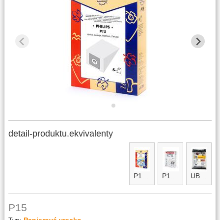
detail-produktu.ekvivalenty
P15micro
P15micro maxi
UBF micro
P15
Typ:
Papierové vrecko