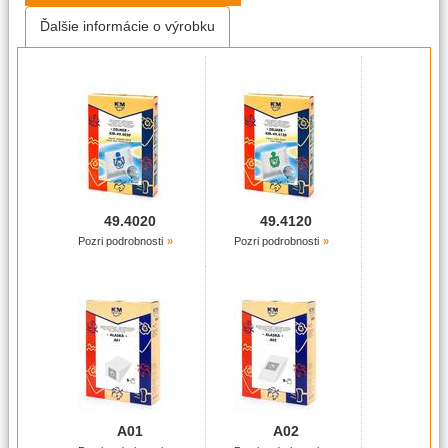
Ďalšie informácie o výrobku
APOLLO:
Puro OWP 1800
ARIETE:
2732,
2752/1 Red Silent,
Diablo,
Eco Power
BEKO:
VCC 44824AW,
VCC 50701AW,
VCC 5325AR ,
VCC 61602
AD,
VCC 61605 AF,
VCC 6480T
BIEDRONKA:
49.4020
49.4120
VC 1600,
VC-7358
Pozri podrobnosti
Pozri podrobnosti
BOMANN:
B 9158,
BS 9014,
BS 9015 CB,
BS 9019 CB,
BS 9020 CB,
BS 9021 CB,
BS 925
BOTTI:
CP-CY4501
BRAVO:
B 4212 Rapid
A01
A02
CAMRY: